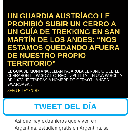
UN GUARDIA AUSTRÍACO LE
PROHIBIÓ SUBIR UN CERRO A
UN GUÍA DE TREKKING EN SAN
MARTÍN DE LOS ANDES: “NOS
ESTAMOS QUEDANDO AFUERA
DE NUESTRO PROPIO
TERRITORIO”
EL GUÍA DE MONTAÑA JULIÁN PAJAROLA DENUNCIÓ QUE LE
CERRARON EL PASO AL CERRO EZPELETA, EN UNA PARCELA
DE 1.672 HECTÁREAS A NOMBRE DE GERNOT LANGES-
SWAROVSKI.
SEGUIR LEYENDO
TWEET DEL DÍA
Así que hay extranjeros que viven en
Argentina, estudian gratis en Argentina, se