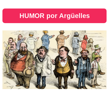
HUMOR por Argüelles​