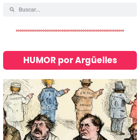
HUMOR por Argüelles​