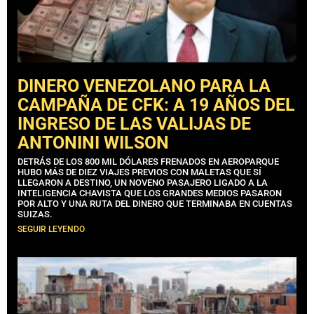
DINERO VENEZOLANO PARA LA
CAMPAÑA DE CFK: A 19 AÑOS DEL
INGRESO DE LAS VALIJAS DE
ANTONINI WILSON
DETRÁS DE LOS 800 MIL DÓLARES FRENADOS EN AEROPARQUE
HUBO MÁS DE DIEZ VIAJES PREVIOS CON MALETAS QUE SÍ
LLEGARON A DESTINO, UN NOVENO PASAJERO LIGADO A LA
INTELIGENCIA CHAVISTA QUE LOS GRANDES MEDIOS PASARON
POR ALTO Y UNA RUTA DEL DINERO QUE TERMINABA EN CUENTAS
SUIZAS.
SEGUIR LEYENDO