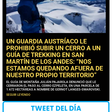
UN GUARDIA AUSTRÍACO LE
PROHIBIÓ SUBIR UN CERRO A UN
GUÍA DE TREKKING EN SAN
MARTÍN DE LOS ANDES: “NOS
ESTAMOS QUEDANDO AFUERA DE
NUESTRO PROPIO TERRITORIO”
EL GUÍA DE MONTAÑA JULIÁN PAJAROLA DENUNCIÓ QUE LE
CERRARON EL PASO AL CERRO EZPELETA, EN UNA PARCELA DE
1.672 HECTÁREAS A NOMBRE DE GERNOT LANGES-SWAROVSKI.
SEGUIR LEYENDO
TWEET DEL DÍA