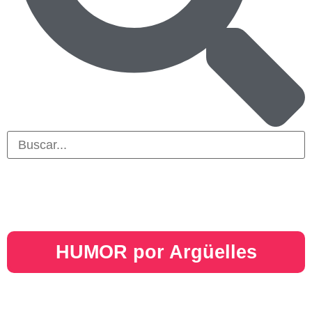
HUMOR por Argüelles​