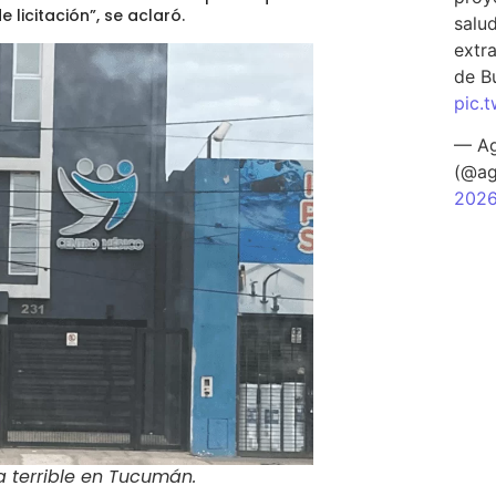
 licitación”
, se aclaró.
salu
extra
de B
pic.
— Ag
(@ag
202
 terrible en Tucumán
.