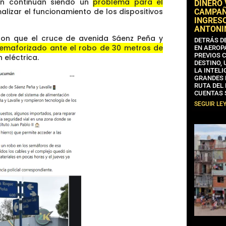
n continúan siendo un
problema para el
DINERO
izar el funcionamiento de los dispositivos
CAMPAÑA
INGRESO
ANTONI
ron que el cruce de avenida Sáenz Peña y
DETRÁS D
emaforizado ante el robo de 30 metros de
EN AEROP
PREVIOS 
 eléctrica.
DESTINO,
LA INTELI
GRANDES 
RUTA DEL
CUENTAS 
SEGUIR LE