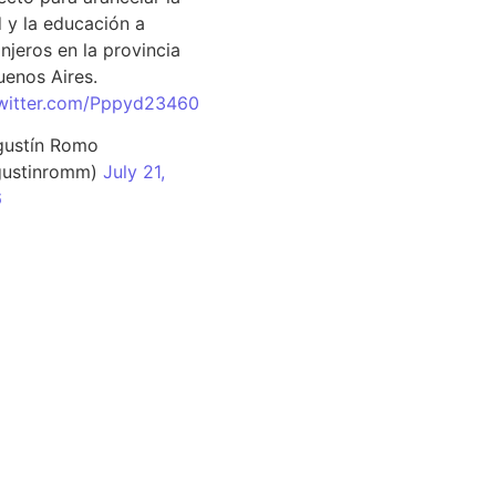
d y la educación a
njeros en la provincia
uenos Aires.
twitter.com/Pppyd23460
ustín Romo
ustinromm)
July 21,
6