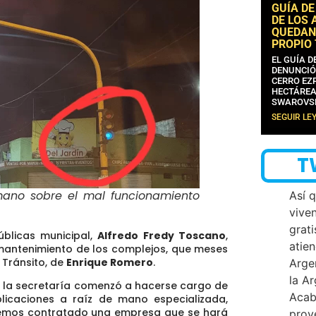
GUÍA DE
DE LOS 
QUEDAN
PROPIO
EL GUÍA 
DENUNCIÓ
CERRO EZP
HECTÁREA
SWAROVS
SEGUIR LE
T
mano sobre el mal funcionamiento
Así 
vive
grati
úblicas municipal,
Alfredo Fredy Toscano
,
atien
 mantenimiento de los complejos, que
meses
 Tránsito, de
Enrique Romero
.
Arge
la A
s, la secretaría comenzó a hacerse cargo de
Acab
licaciones a raíz de mano especializada,
emos contratado una empresa que se hará
proy