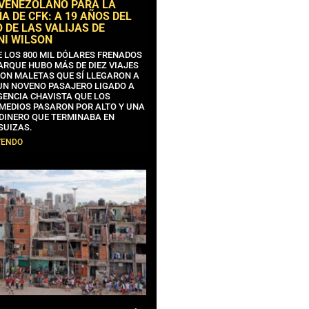
 VENEZOLANO PARA LA
 DE CFK: A 19 AÑOS DEL
 DE LAS VALIJAS DE
NI WILSON
E LOS 800 MIL DÓLARES FRENADOS
ARQUE HUBO MÁS DE DIEZ VIAJES
CON MALETAS QUE SÍ LLEGARON A
 UN NOVENO PASAJERO LIGADO A
GENCIA CHAVISTA QUE LOS
MEDIOS PASARON POR ALTO Y UNA
 DINERO QUE TERMINABA EN
SUIZAS.
YENDO