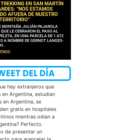
 TREKKING EN SAN MARTÍN
ANDES: “NOS ESTAMOS
DO AFUERA DE NUESTRO
 TERRITORIO”
DE MONTAÑA JULIÁN PAJAROLA
 QUE LE CERRARON EL PASO AL
ELETA, EN UNA PARCELA DE 1.672
S A NOMBRE DE GERNOT LANGES-
KI.
YENDO
WEET DEL DÍA
que hay extranjeros que
n en Argentina, estudian
s en Argentina, se
den gratis en hospitales
ntinos mientras odian a
rgentina? Perfecto.
o de presentar un
ecto para arancelar la