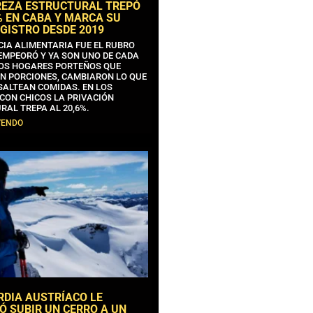
REZA ESTRUCTURAL TREPÓ
% EN CABA Y MARCA SU
GISTRO DESDE 2019
CIA ALIMENTARIA FUE EL RUBRO
EMPEORÓ Y YA SON UNO DE CADA
OS HOGARES PORTEÑOS QUE
N PORCIONES, CAMBIARON LO QUE
SALTEAN COMIDAS. EN LOS
CON CHICOS LA PRIVACIÓN
RAL TREPA AL 20,6%.
YENDO
RDIA AUSTRÍACO LE
Ó SUBIR UN CERRO A UN