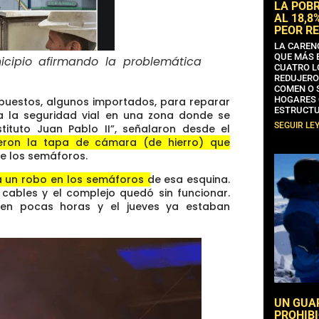
LA POB
AL 18,8
PEOR RE
LA CAREN
QUE MÁS 
icipio afirmando la problemática
CUATRO L
REDUJERO
COMEN O 
HOGARES 
puestos, algunos importados, para reparar
ESTRUCTU
ta la seguridad vial en una zona donde se
SEGUIR LE
stituto Juan Pablo II”, señalaron desde el
jeron la tapa de cámara (de hierro) que
de los semáforos
.
ra un robo en los semáforos de esa esquina.
 cables y el complejo quedó sin funcionar.
s en pocas horas y el jueves ya estaban
UN GUA
PROHIBI