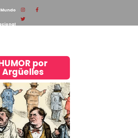
Mundo
acional
HUMOR por
Argüelles​