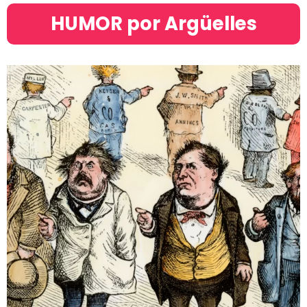
HUMOR por Argüelles​