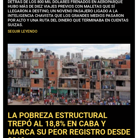
DETRÁS DE LOS 800 MIL DÓLARES FRENADOS EN AEROPARQUE
HUBO MÁS DE DIEZ VIAJES PREVIOS CON MALETAS QUE SÍ
LLEGARON A DESTINO, UN NOVENO PASAJERO LIGADO A LA
INTELIGENCIA CHAVISTA QUE LOS GRANDES MEDIOS PASARON
POR ALTO Y UNA RUTA DEL DINERO QUE TERMINABA EN CUENTAS
SUIZAS.
SEGUIR LEYENDO
LA POBREZA ESTRUCTURAL
TREPÓ AL 18,8% EN CABA Y
MARCA SU PEOR REGISTRO DESDE