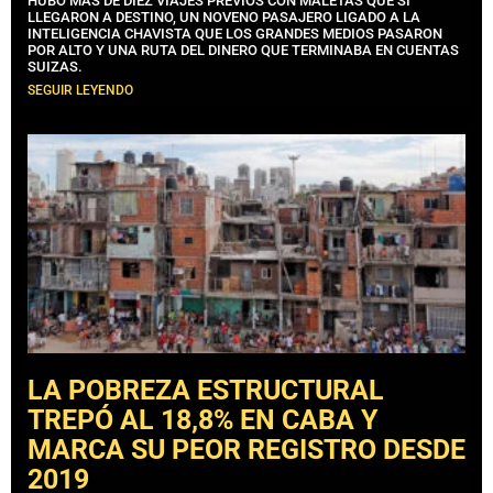
HUBO MÁS DE DIEZ VIAJES PREVIOS CON MALETAS QUE SÍ
LLEGARON A DESTINO, UN NOVENO PASAJERO LIGADO A LA
INTELIGENCIA CHAVISTA QUE LOS GRANDES MEDIOS PASARON
POR ALTO Y UNA RUTA DEL DINERO QUE TERMINABA EN CUENTAS
SUIZAS.
SEGUIR LEYENDO
LA POBREZA ESTRUCTURAL
TREPÓ AL 18,8% EN CABA Y
MARCA SU PEOR REGISTRO DESDE
2019