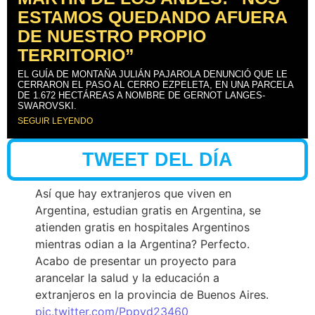
ESTAMOS QUEDANDO AFUERA
DE NUESTRO PROPIO
TERRITORIO”
EL GUÍA DE MONTAÑA JULIÁN PAJAROLA DENUNCIÓ QUE LE
CERRARON EL PASO AL CERRO EZPELETA, EN UNA PARCELA
DE 1.672 HECTÁREAS A NOMBRE DE GERNOT LANGES-
SWAROVSKI.
SEGUIR LEYENDO
TWEET DEL DÍA
Así que hay extranjeros que viven en
Argentina, estudian gratis en Argentina, se
atienden gratis en hospitales Argentinos
mientras odian a la Argentina? Perfecto.
Acabo de presentar un proyecto para
arancelar la salud y la educación a
extranjeros en la provincia de Buenos Aires.
pic.twitter.com/Pppyd23460