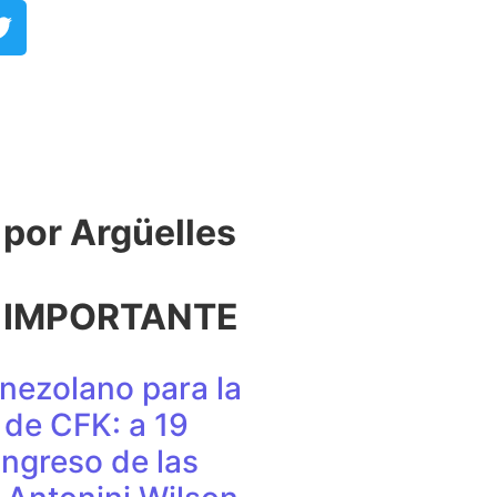
or Argüelles​
 IMPORTANTE
nezolano para la
de CFK: a 19
ingreso de las