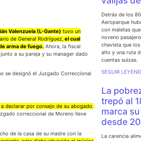
valijas d
Detrás de los 80
Aeroparque hubo
con maletas que 
lián Valenzuela (L-Gante)
tuvo un
noveno pasajero 
ario de General Rodríguez,
el cual
chavista que lo
de arma de fuego.
Ahora, la fiscal
alto y una ruta 
l junto a su pareja y su manager dado
cuentas suizas.
SEGUIR LEYEN
 no se designó el Juzgado Correccional
La pobrez
trepó al 
 a declarar por consejo de su abogado.
marca su 
juzgado correccional de Moreno lleve
desde 20
echo de la casa de su madre con la
La carencia alim
unciante, ante dicha situación el músico