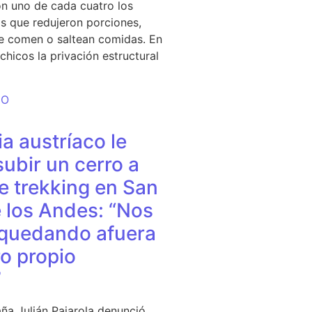
n uno de cada cuatro los
s que redujeron porciones,
e comen o saltean comidas. En
chicos la privación estructural
DO
a austríaco le
subir un cerro a
e trekking en San
 los Andes: “Nos
quedando afuera
o propio
”
ña Julián Pajarola denunció