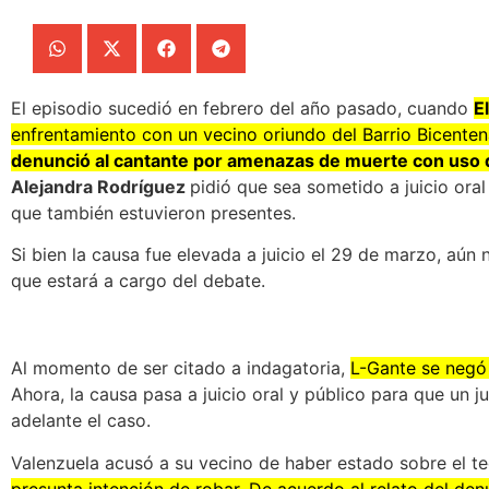
El episodio sucedió en febrero del año pasado, cuando
E
enfrentamiento con un vecino oriundo del Barrio Bicenten
denunció al cantante por amenazas de muerte con uso 
Alejandra Rodríguez
pidió que sea sometido a juicio ora
que también estuvieron presentes.
Si bien la causa fue elevada a juicio el 29 de marzo, aún
que estará a cargo del debate.
Al momento de ser citado a indagatoria,
L-Gante se negó
Ahora, la causa pasa a juicio oral y público para que un 
adelante el caso.
Valenzuela acusó a su vecino de haber estado sobre el t
presunta intención de robar. De acuerdo al relato del den