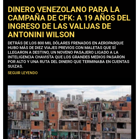
DINERO VENEZOLANO PARA LA
CAMPAÑA DE CFK: A 19 AÑOS DEL
INGRESO DE LAS VALIJAS DE
ANTONINI WILSON
DETRÁS DE LOS 800 MIL DÓLARES FRENADOS EN AEROPARQUE
HUBO MÁS DE DIEZ VIAJES PREVIOS CON MALETAS QUE SÍ
LLEGARON A DESTINO, UN NOVENO PASAJERO LIGADO A LA
INTELIGENCIA CHAVISTA QUE LOS GRANDES MEDIOS PASARON
POR ALTO Y UNA RUTA DEL DINERO QUE TERMINABA EN CUENTAS
SUIZAS.
SEGUIR LEYENDO