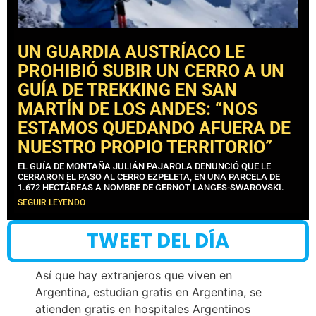
UN GUARDIA AUSTRÍACO LE
PROHIBIÓ SUBIR UN CERRO A UN
GUÍA DE TREKKING EN SAN
MARTÍN DE LOS ANDES: “NOS
ESTAMOS QUEDANDO AFUERA DE
NUESTRO PROPIO TERRITORIO”
EL GUÍA DE MONTAÑA JULIÁN PAJAROLA DENUNCIÓ QUE LE
CERRARON EL PASO AL CERRO EZPELETA, EN UNA PARCELA DE
1.672 HECTÁREAS A NOMBRE DE GERNOT LANGES-SWAROVSKI.
SEGUIR LEYENDO
TWEET DEL DÍA
Así que hay extranjeros que viven en
Argentina, estudian gratis en Argentina, se
atienden gratis en hospitales Argentinos