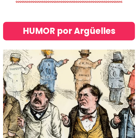
HUMOR por Argüelles​