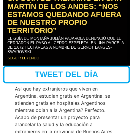
MARTÍN DE LOS ANDES: “NOS
ESTAMOS QUEDANDO AFUERA
DE NUESTRO PROPIO
TERRITORIO”
EL GUÍA DE MONTAÑA JULIÁN PAJAROLA DENUNCIÓ QUE LE
CERRARON EL PASO AL CERRO EZPELETA, EN UNA PARCELA
DE 1.672 HECTÁREAS A NOMBRE DE GERNOT LANGES-
SWAROVSKI.
SEGUIR LEYENDO
TWEET DEL DÍA
Así que hay extranjeros que viven en
Argentina, estudian gratis en Argentina, se
atienden gratis en hospitales Argentinos
mientras odian a la Argentina? Perfecto.
Acabo de presentar un proyecto para
arancelar la salud y la educación a
extranjeros en la provincia de Buenos Aires.