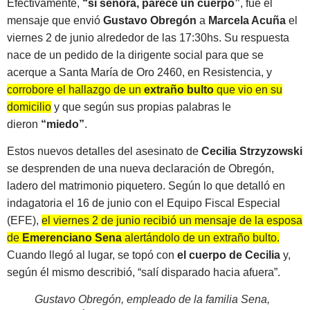
Efectivamente,
“si señora, parece un cuerpo”
, fue el
mensaje que envió
Gustavo Obregón
a
Marcela Acuña
el
viernes 2 de junio alrededor de las 17:30hs. Su respuesta
nace de un pedido de la dirigente social para que se
acerque a Santa María de Oro 2460, en Resistencia, y
corrobore el hallazgo de un
extraño bulto
que vio en su
domicilio
y que según sus propias palabras le
dieron
“miedo”
.
Estos nuevos detalles del asesinato de
Cecilia Strzyzowski
se desprenden de una nueva declaración de Obregón,
ladero del matrimonio piquetero. Según lo que detalló en
indagatoria el 16 de junio con el Equipo Fiscal Especial
(EFE),
el viernes 2 de junio recibió un mensaje de la esposa
de
Emerenciano Sena
alertándolo de un extraño bulto.
Cuando llegó al lugar, se topó con
el cuerpo de Cecilia
y,
según él mismo describió, “salí disparado hacia afuera”.
Gustavo Obregón, empleado de la familia Sena,