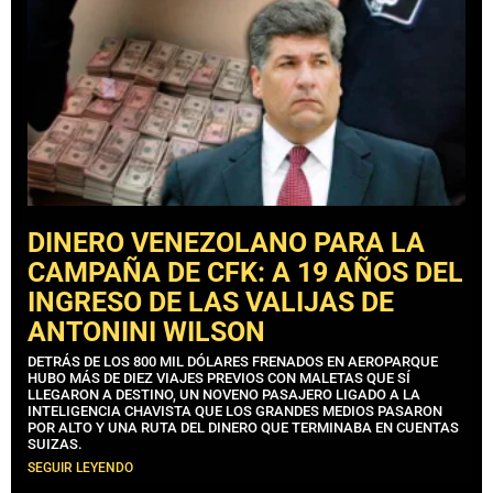
DINERO VENEZOLANO PARA LA
CAMPAÑA DE CFK: A 19 AÑOS DEL
INGRESO DE LAS VALIJAS DE
ANTONINI WILSON
DETRÁS DE LOS 800 MIL DÓLARES FRENADOS EN AEROPARQUE
HUBO MÁS DE DIEZ VIAJES PREVIOS CON MALETAS QUE SÍ
LLEGARON A DESTINO, UN NOVENO PASAJERO LIGADO A LA
INTELIGENCIA CHAVISTA QUE LOS GRANDES MEDIOS PASARON
POR ALTO Y UNA RUTA DEL DINERO QUE TERMINABA EN CUENTAS
SUIZAS.
SEGUIR LEYENDO