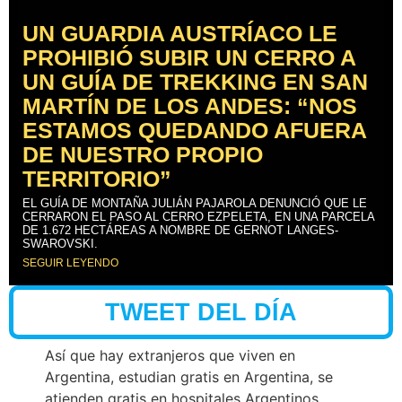
UN GUARDIA AUSTRÍACO LE
PROHIBIÓ SUBIR UN CERRO A
UN GUÍA DE TREKKING EN SAN
MARTÍN DE LOS ANDES: “NOS
ESTAMOS QUEDANDO AFUERA
DE NUESTRO PROPIO
TERRITORIO”
EL GUÍA DE MONTAÑA JULIÁN PAJAROLA DENUNCIÓ QUE LE
CERRARON EL PASO AL CERRO EZPELETA, EN UNA PARCELA
DE 1.672 HECTÁREAS A NOMBRE DE GERNOT LANGES-
SWAROVSKI.
SEGUIR LEYENDO
TWEET DEL DÍA
Así que hay extranjeros que viven en
Argentina, estudian gratis en Argentina, se
atienden gratis en hospitales Argentinos