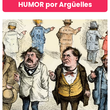
HUMOR por Argüelles​