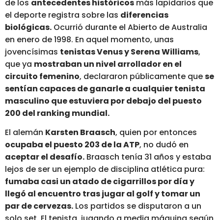
de los
antecedentes históricos
más lapidarios que
el deporte registra sobre las
diferencias
biológicas.
Ocurrió durante el Abierto de Australia
en enero de 1998. En aquel momento, unas
jovencísimas
tenistas Venus y Serena Williams
,
que ya
mostraban un nivel arrollador en el
circuito femenino
, declararon públicamente que
se
sentían capaces de ganarle a cualquier tenista
masculino que estuviera por debajo del puesto
200 del ranking mundial.
El alemán
Karsten Braasch
, quien por entonces
ocupaba el puesto 203 de la ATP
, no dudó en
aceptar el desafío.
Braasch tenía 31 años y estaba
lejos de ser un ejemplo de disciplina atlética pura:
fumaba casi un atado de cigarrillos por día y
llegó al encuentro tras jugar al golf y tomar un
par de cervezas.
Los partidos se disputaron a un
solo set. El tenista, jugando a media máquina según