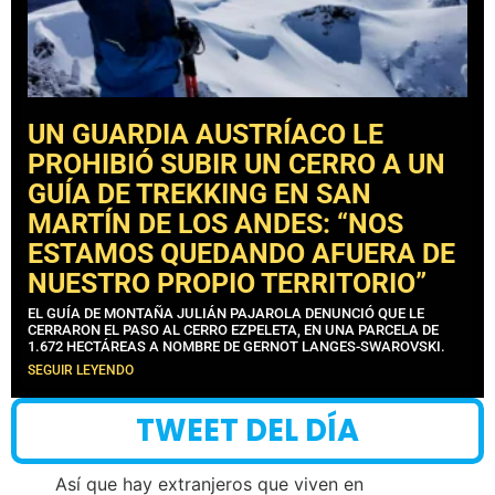
UN GUARDIA AUSTRÍACO LE
PROHIBIÓ SUBIR UN CERRO A UN
GUÍA DE TREKKING EN SAN
MARTÍN DE LOS ANDES: “NOS
ESTAMOS QUEDANDO AFUERA DE
NUESTRO PROPIO TERRITORIO”
EL GUÍA DE MONTAÑA JULIÁN PAJAROLA DENUNCIÓ QUE LE
CERRARON EL PASO AL CERRO EZPELETA, EN UNA PARCELA DE
1.672 HECTÁREAS A NOMBRE DE GERNOT LANGES-SWAROVSKI.
SEGUIR LEYENDO
TWEET DEL DÍA
Así que hay extranjeros que viven en