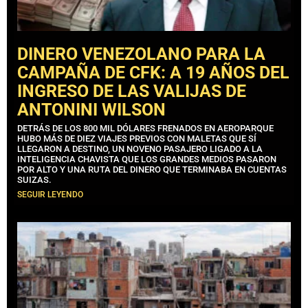
DINERO VENEZOLANO PARA LA
CAMPAÑA DE CFK: A 19 AÑOS DEL
INGRESO DE LAS VALIJAS DE
ANTONINI WILSON
DETRÁS DE LOS 800 MIL DÓLARES FRENADOS EN AEROPARQUE
HUBO MÁS DE DIEZ VIAJES PREVIOS CON MALETAS QUE SÍ
LLEGARON A DESTINO, UN NOVENO PASAJERO LIGADO A LA
INTELIGENCIA CHAVISTA QUE LOS GRANDES MEDIOS PASARON
POR ALTO Y UNA RUTA DEL DINERO QUE TERMINABA EN CUENTAS
SUIZAS.
SEGUIR LEYENDO