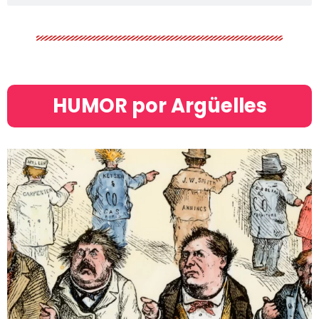
HUMOR por Argüelles​