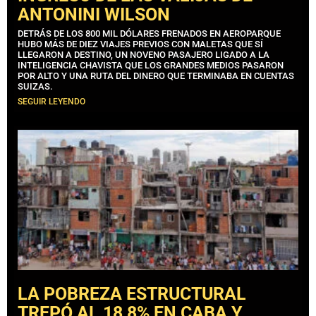
ANTONINI WILSON
DETRÁS DE LOS 800 MIL DÓLARES FRENADOS EN AEROPARQUE
HUBO MÁS DE DIEZ VIAJES PREVIOS CON MALETAS QUE SÍ
LLEGARON A DESTINO, UN NOVENO PASAJERO LIGADO A LA
INTELIGENCIA CHAVISTA QUE LOS GRANDES MEDIOS PASARON
POR ALTO Y UNA RUTA DEL DINERO QUE TERMINABA EN CUENTAS
SUIZAS.
SEGUIR LEYENDO
LA POBREZA ESTRUCTURAL
TREPÓ AL 18,8% EN CABA Y