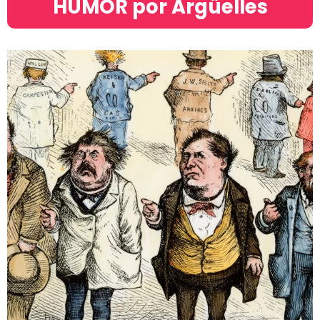
HUMOR por Argüelles​