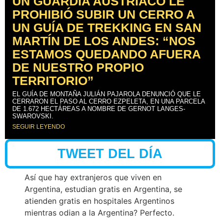
UN GUARDIA AUSTRÍACO LE
PROHIBIÓ SUBIR UN CERRO A
UN GUÍA DE TREKKING EN SAN
MARTÍN DE LOS ANDES: “NOS
ESTAMOS QUEDANDO AFUERA
DE NUESTRO PROPIO
TERRITORIO”
EL GUÍA DE MONTAÑA JULIÁN PAJAROLA DENUNCIÓ QUE LE
CERRARON EL PASO AL CERRO EZPELETA, EN UNA PARCELA
DE 1.672 HECTÁREAS A NOMBRE DE GERNOT LANGES-
SWAROVSKI.
SEGUIR LEYENDO
TWEET DEL DÍA
Así que hay extranjeros que viven en
Argentina, estudian gratis en Argentina, se
atienden gratis en hospitales Argentinos
mientras odian a la Argentina? Perfecto.