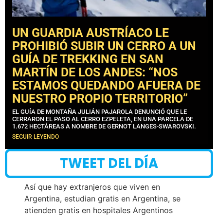
UN GUARDIA AUSTRÍACO LE
PROHIBIÓ SUBIR UN CERRO A UN
GUÍA DE TREKKING EN SAN
MARTÍN DE LOS ANDES: “NOS
ESTAMOS QUEDANDO AFUERA DE
NUESTRO PROPIO TERRITORIO”
EL GUÍA DE MONTAÑA JULIÁN PAJAROLA DENUNCIÓ QUE LE
CERRARON EL PASO AL CERRO EZPELETA, EN UNA PARCELA DE
1.672 HECTÁREAS A NOMBRE DE GERNOT LANGES-SWAROVSKI.
SEGUIR LEYENDO
TWEET DEL DÍA
Así que hay extranjeros que viven en
Argentina, estudian gratis en Argentina, se
atienden gratis en hospitales Argentinos