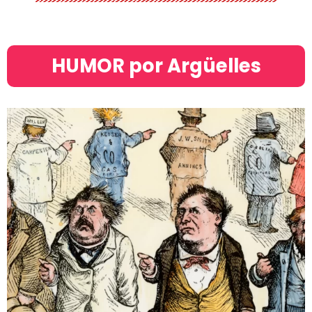
HUMOR por Argüelles​