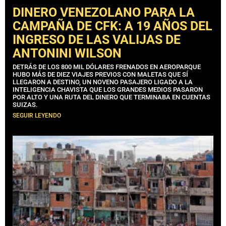
DINERO VENEZOLANO PARA LA
CAMPAÑA DE CFK: A 19 AÑOS DEL
INGRESO DE LAS VALIJAS DE
ANTONINI WILSON
DETRÁS DE LOS 800 MIL DÓLARES FRENADOS EN AEROPARQUE
HUBO MÁS DE DIEZ VIAJES PREVIOS CON MALETAS QUE SÍ
LLEGARON A DESTINO, UN NOVENO PASAJERO LIGADO A LA
INTELIGENCIA CHAVISTA QUE LOS GRANDES MEDIOS PASARON
POR ALTO Y UNA RUTA DEL DINERO QUE TERMINABA EN CUENTAS
SUIZAS.
SEGUIR LEYENDO