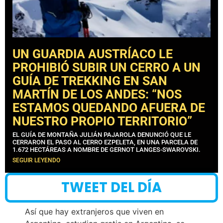
UN GUARDIA AUSTRÍACO LE
PROHIBIÓ SUBIR UN CERRO A UN
GUÍA DE TREKKING EN SAN
MARTÍN DE LOS ANDES: “NOS
ESTAMOS QUEDANDO AFUERA DE
NUESTRO PROPIO TERRITORIO”
EL GUÍA DE MONTAÑA JULIÁN PAJAROLA DENUNCIÓ QUE LE
CERRARON EL PASO AL CERRO EZPELETA, EN UNA PARCELA DE
1.672 HECTÁREAS A NOMBRE DE GERNOT LANGES-SWAROVSKI.
SEGUIR LEYENDO
TWEET DEL DÍA
Así que hay extranjeros que viven en