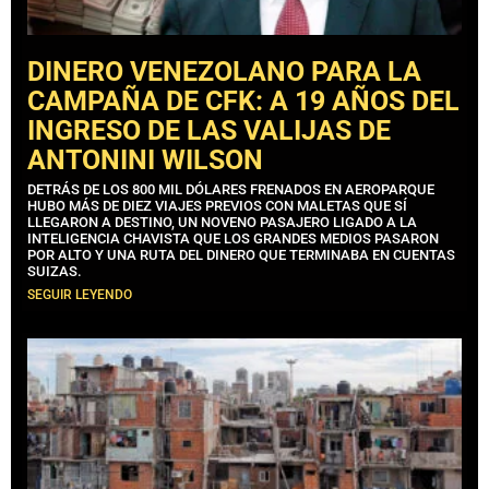
DINERO VENEZOLANO PARA LA
CAMPAÑA DE CFK: A 19 AÑOS DEL
INGRESO DE LAS VALIJAS DE
ANTONINI WILSON
DETRÁS DE LOS 800 MIL DÓLARES FRENADOS EN AEROPARQUE
HUBO MÁS DE DIEZ VIAJES PREVIOS CON MALETAS QUE SÍ
LLEGARON A DESTINO, UN NOVENO PASAJERO LIGADO A LA
INTELIGENCIA CHAVISTA QUE LOS GRANDES MEDIOS PASARON
POR ALTO Y UNA RUTA DEL DINERO QUE TERMINABA EN CUENTAS
SUIZAS.
SEGUIR LEYENDO