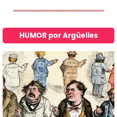
HUMOR por Argüelles​