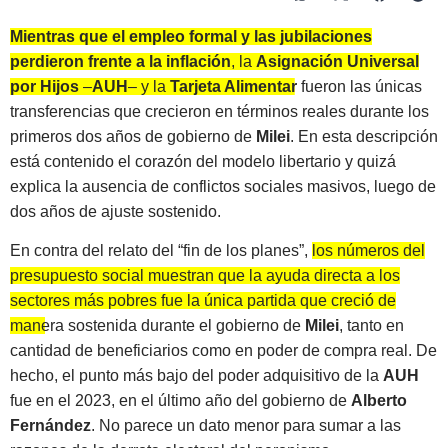
Mientras que el empleo formal y las jubilaciones
perdieron frente a la inflación
, la
Asignación Universal
por Hijos
–
AUH
– y la
Tarjeta Alimentar
fueron las únicas
transferencias que crecieron en términos reales durante los
primeros dos años de gobierno de
Milei
. En esta descripción
está contenido el corazón del modelo libertario y quizá
explica la ausencia de conflictos sociales masivos, luego de
dos años de ajuste sostenido.
En contra del relato del “fin de los planes”,
los números del
presupuesto social muestran que la ayuda directa a los
sectores más pobres fue la única partida que creció de
manera sostenida durante el gobierno de
Milei
, tanto en
cantidad de beneficiarios como en poder de compra real. De
hecho, el punto más bajo del poder adquisitivo de la
AUH
fue en el 2023, en el último año del gobierno de
Alberto
Fernández
. No parece un dato menor para sumar a las