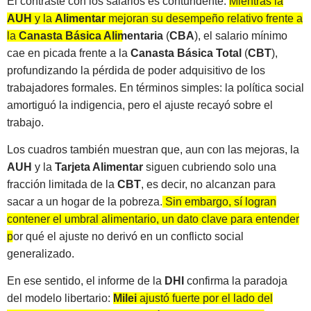
El contraste con los salarios es contundente.
Mientras la
AUH
y la
Alimentar
mejoran su desempeño relativo frente a
la
Canasta Básica Alimentaria
(
CBA
), el salario mínimo
cae en picada frente a la
Canasta Básica Total
(
CBT
),
profundizando la pérdida de poder adquisitivo de los
trabajadores formales.
En términos simples: la política social
amortiguó la indigencia, pero el ajuste recayó sobre el
trabajo.
Los cuadros también muestran que, aun con las mejoras, la
AUH
y la
Tarjeta Alimentar
siguen cubriendo solo una
fracción limitada de la
CBT
, es decir, no alcanzan para
sacar a un hogar de la pobreza.
Sin embargo, sí logran
contener el umbral alimentario, un dato clave para entender
por qué el ajuste no derivó en un conflicto social
generalizado
.
En ese sentido, el informe de la
DHI
confirma la paradoja
del modelo libertario:
Milei
ajustó fuerte por el lado del