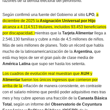
razones de la derrota electoral del peronismo.
Según confirmó una fuente del Gobierno al sitio
LPO
,
a
diciembre de 2025 la
Asignación Universal por Hijo
alcanza a 4.114.513 titulares, incluidos 93.453 beneficiarios
por discapacidad, mientras que la
Tarjeta Alimentar
llega a
2.546.130 familias y cubre a más de 4,5 millones de niños
.
Más de seis millones de planes. Todo un récord que habla
mucho de la latinoamericanización de la
Argentina
, que
está muy lejos de ser el gran país de clase media de
América Latina
que supo ser hasta los setenta.
Los cuadros de evolución real muestran que
AUH
y
Alimentar
fueron los únicos ingresos que corrieron por
arriba de la inflación de manera consistente, en contraste
con el salario mínimo que perdió poder adquisitivo mes tras
mes y hoy cubre apenas una fracción de la
Canasta Básica
Total
, según un informe del
Observatorio de Coyuntura