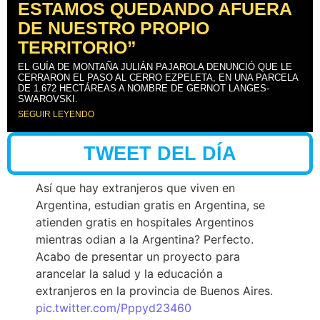
ESTAMOS QUEDANDO AFUERA
DE NUESTRO PROPIO
TERRITORIO”
EL GUÍA DE MONTAÑA JULIÁN PAJAROLA DENUNCIÓ QUE LE
CERRARON EL PASO AL CERRO EZPELETA, EN UNA PARCELA
DE 1.672 HECTÁREAS A NOMBRE DE GERNOT LANGES-
SWAROVSKI.
SEGUIR LEYENDO
TWEET DEL DÍA
Así que hay extranjeros que viven en
Argentina, estudian gratis en Argentina, se
atienden gratis en hospitales Argentinos
mientras odian a la Argentina? Perfecto.
Acabo de presentar un proyecto para
arancelar la salud y la educación a
extranjeros en la provincia de Buenos Aires.
pic.twitter.com/Pppyd23460