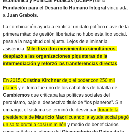
Económica y Políticas Públicas
(
OCEPP
) de la
Fundación para el Desarrollo Humano Integral
vinculada
a
Juan Grabois
.
La combinación ayuda a explicar un dato político clave de la
primera mitad de gestión libertaria: no hubo estallido social,
pese a la magnitud del ajuste. Lejos de eliminar la
asistencia,
Milei hizo dos movimientos simultáneos:
desplazó a las organizaciones piqueteras de la
intermediación y reforzó las transferencias directas
.
En 2015,
Cristina Kirchner
dejó el poder con 250 mil
planes
y el tema fue uno de los caballitos de batalla de
Cambiemos
que criticaba las políticas sociales del
peronismo, bajo el despectivo título de “los planeros”. Sin
embargo, el sistema se terminó de desvirtuar
durante la
presidencia de
Mauricio Macri
cuando la ayuda social pegó
un salto brutal a casi un millón y medio
de beneficiarios
como señala un informe del
Observatorio de Datos de la