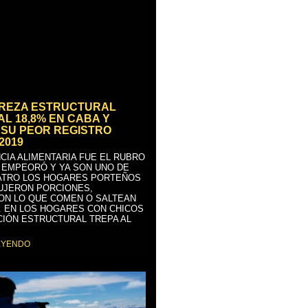
BREZA ESTRUCTURAL
AL 18,8% EN CABA Y
SU PEOR REGISTRO
2019
CIA ALIMENTARIA FUE EL RUBRO
 EMPEORÓ Y YA SON UNO DE
ATRO LOS HOGARES PORTEÑOS
UJERON PORCIONES,
ON LO QUE COMEN O SALTEAN
. EN LOS HOGARES CON CHICOS
CIÓN ESTRUCTURAL TREPA AL
EYENDO