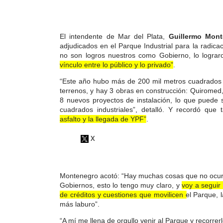
El intendente de Mar del Plata,
Guillermo Mont
adjudicados en el Parque Industrial para la radi
no son logros nuestros como Gobierno, lo lograr
vínculo entre lo público y lo privado”
.
“Este año hubo más de 200 mil metros cuadrados 
terrenos, y hay 3 obras en construcción: Quiromed
8 nuevos proyectos de instalación, lo que puede s
cuadrados industriales”, detalló. Y recordó que
asfalto y la llegada de YPF”
.
Montenegro acotó: “Hay muchas cosas que no ocurr
Gobiernos, esto lo tengo muy claro, y
voy a seguir 
de créditos y cuestiones que movilicen el Parque
, 
más laburo”.
“A mí me llena de orgullo venir al Parque y recorrer