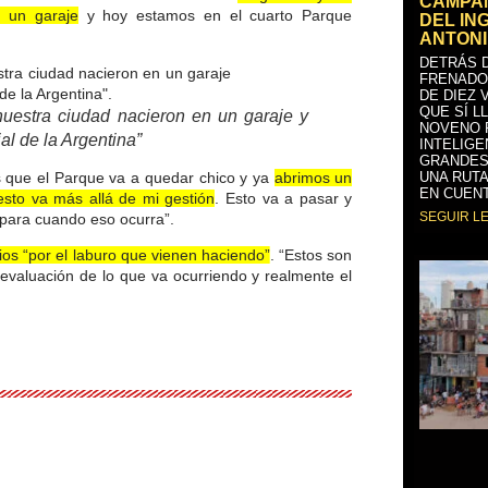
CAMPAÑ
 un garaje
y hoy estamos en el cuarto Parque
DEL IN
ANTONI
DETRÁS D
FRENADO
DE DIEZ 
QUE SÍ L
uestra ciudad nacieron en un garaje y
NOVENO 
al de la Argentina”
INTELIGE
GRANDES
s que el Parque va a quedar chico y ya
abrimos un
UNA RUTA
EN CUENT
sto va más allá de mi gestión
. Esto va a pasar y
SEGUIR L
para cuando eso ocurra”.
rios “por el laburo que vienen haciendo”
. “Estos son
evaluación de lo que va ocurriendo y realmente el