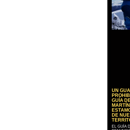
UN GUA
PROHIB
GUÍA D
MARTÍN
ESTAM
DE NUE
TERRIT
EL GUÍA 