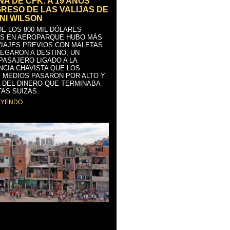
A DE CFK: A 19 AÑOS
GRESO DE LAS VALIJAS DE
NI WILSON
E LOS 800 MIL DÓLARES
S EN AEROPARQUE HUBO MÁS
VIAJES PREVIOS CON MALETAS
LEGARON A DESTINO, UN
PASAJERO LIGADO A LA
NCIA CHAVISTA QUE LOS
 MEDIOS PASARON POR ALTO Y
 DEL DINERO QUE TERMINABA
AS SUIZAS.
EYENDO