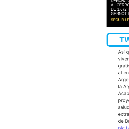
DENUNCI
AL CERRO
DE 1.672
GERNOT 
SEGUIR L
T
Así 
vive
grati
atien
Arge
la A
Acab
proy
salu
extra
de B
pic.