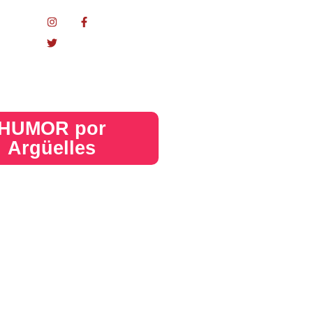
nacional
HUMOR por
Argüelles​