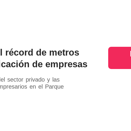
s
Judiciales
Entretenimiento
Deportes
Opinion
Mundo
inter
l récord de metros
dicación de empresas
el sector privado y las
mpresarios en el Parque