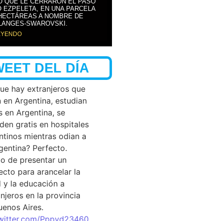
Ó QUE LE CERRARON EL PASO
 EZPELETA, EN UNA PARCELA
 HECTÁREAS A NOMBRE DE
LANGES-SWAROVSKI.
EYENDO
WEET DEL DÍA
que hay extranjeros que
n en Argentina, estudian
s en Argentina, se
den gratis en hospitales
ntinos mientras odian a
rgentina? Perfecto.
o de presentar un
ecto para arancelar la
d y la educación a
njeros en la provincia
uenos Aires.
twitter.com/Pppyd23460