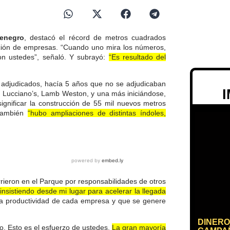
enegro
, destacó el récord de metros cuadrados
cación de empresas. “Cuando uno mira los números,
on ustedes”, señaló. Y subrayó:
“Es resultado del
adjudicados, hacía 5 años que no se adjudicaban
, Lucciano’s, Lamb Weston, y una más iniciándose,
ignificar la construcción de 55 mil nuevos metros
 también
“hubo ampliaciones de distintas índoles,
ieron en el Parque por responsabilidades de otros
insistiendo desde mi lugar para acelerar la llegada
la productividad de cada empresa y que se genere
DINERO
lo. Esto es el esfuerzo de ustedes.
La gran mayoría