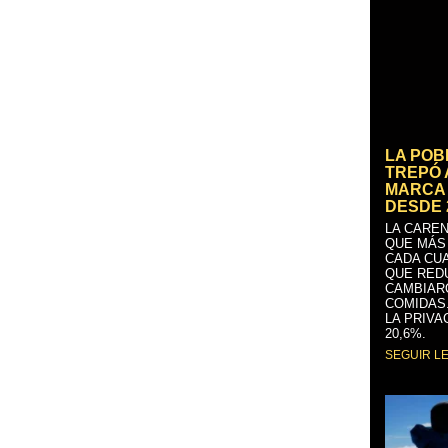
LA PO
TREPÓ 
MARCA 
DESDE 
LA CAREN
QUE MÁS
CADA CU
QUE RED
CAMBIAR
COMIDAS
LA PRIVA
20,6%.
SEGUIR L