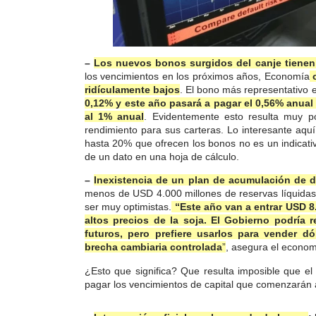
–
Los nuevos bonos surgidos del canje tienen
los vencimientos en los próximos años, Economía
ridículamente bajos
. El bono más representativo
0,12% y este año pasará a pagar el 0,56% anual
al 1% anual
. Evidentemente esto resulta muy p
rendimiento para sus carteras. Lo interesante aqu
hasta 20% que ofrecen los bonos no es un indicati
de un dato en una hoja de cálculo.
–
Inexistencia de un plan de acumulación de 
menos de USD 4.000 millones de reservas líquidas
ser muy optimistas.
“Este año van a entrar USD 8
altos precios de la soja. El Gobierno podría 
futuros, pero prefiere usarlos para vender d
brecha cambiaria controlada
”
, asegura el econo
¿Esto que significa? Que resulta imposible que el
pagar los vencimientos de capital que comenzarán a