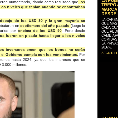
LA PO
 fueron aumentando, dando como resultado que
los
TREPÓ 
a os niveles que tenían cuando se encontraban
MARCA 
DESDE 
LA CAREN
 debajo de los USD 30 y la gran mayoría se
QUE MÁS
butaron en
septiembre del año pasado
(luego la
CADA CU
rarlos por
encima de los USD 50
. Pero desde
QUE RED
CAMBIAR
os fueron en picada hasta llegar a los niveles
COMIDAS
LA PRIVA
20,6%.
los inversores creen que los bonos no serán
SEGUIR L
 el Gobierno cumpla con los vencimientos.
Por
 menos hasta 2024, ya que los intereses que se
 3.000 millones.