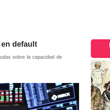
s
Judiciales
Entretenimiento
Deportes
Opinion
Mundo
inter
en default
dudas sobre la capacidad de