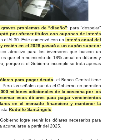
 graves problemas de “diseño”
: para “despejar”
optó por ofrecer títulos con cupones de interés
 es el AL30. Este comenzó con un
interés anual del
 y recién en el 2028 pasará a un cupón superior
oco atractivo para los inversores que buscan un
í es que el rendimiento de 18% anual en dólares y
vo, porque si el Gobierno incumple se trata apenas
dólares para pagar deuda
:
el Banco Central tiene
. Pero las señales que da el Gobierno no permiten
.000 millones adicionales de la cosecha por los
reservar esos dólares para pagar vencimientos
ólares en el mercado financiero y mantener la
mista
Rodolfo Santángelo
.
 Gobierno logre reunir los dólares necesarios para
 acumularse a partir del 2025.