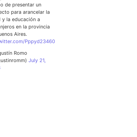
o de presentar un
ecto para arancelar la
d y la educación a
njeros en la provincia
uenos Aires.
twitter.com/Pppyd23460
ustín Romo
ustinromm)
July 21,
6