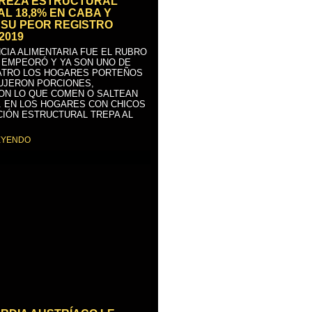
BREZA ESTRUCTURAL
AL 18,8% EN CABA Y
SU PEOR REGISTRO
2019
CIA ALIMENTARIA FUE EL RUBRO
 EMPEORÓ Y YA SON UNO DE
ATRO LOS HOGARES PORTEÑOS
UJERON PORCIONES,
ON LO QUE COMEN O SALTEAN
. EN LOS HOGARES CON CHICOS
CIÓN ESTRUCTURAL TREPA AL
EYENDO