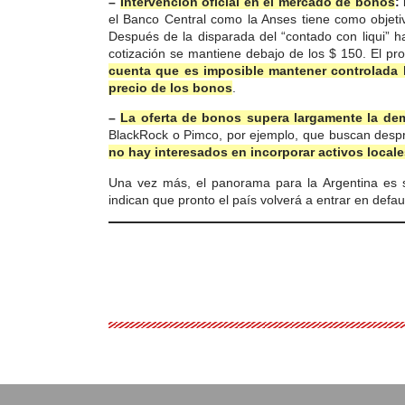
–
Intervención oficial en el mercado de bonos
:
el Banco Central como la Anses tiene como objeti
Después de la disparada del “contado con liqui” h
cotización se mantiene debajo de los $ 150. El p
cuenta que es imposible mantener controlada l
precio de los bonos
.
–
La oferta de bonos supera largamente la d
BlackRock o Pimco, por ejemplo, que buscan despr
no hay interesados en incorporar activos local
Una vez más, el panorama para la Argentina es 
indican que pronto el país volverá a entrar en defaul