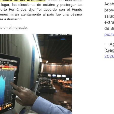
Acab
ugar, las elecciones de octubre y postergar las
proy
berto Fernández dijo: “el acuerdo con el Fondo
uienes miran atentamente al país fue una pésima
salu
 se esfumaron.
extra
to en el mercado.
de B
pic.
— Ag
(@ag
202