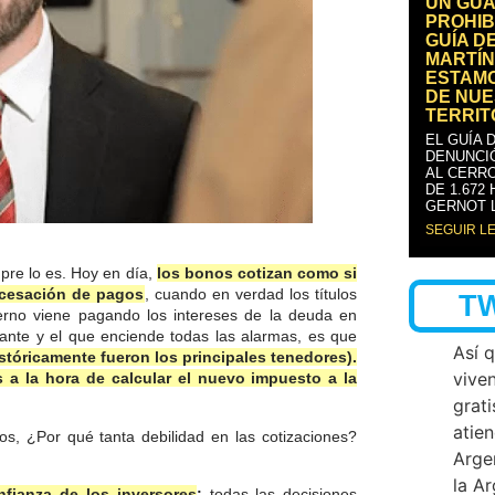
UN GUA
PROHIB
GUÍA D
MARTÍN
ESTAM
DE NUE
TERRIT
EL GUÍA 
DENUNCI
AL CERRO
DE 1.672
GERNOT 
SEGUIR L
mpre lo es. Hoy en día,
los bonos cotizan como si
 cesación de pagos
, cuando en verdad los títulos
T
ierno viene pagando los intereses de la deuda en
ante y el que enciende todas las alarmas, es que
Así 
tóricamente fueron los principales tenedores).
vive
s a la hora de calcular el nuevo impuesto a la
grati
atien
s, ¿Por qué tanta debilidad en las cotizaciones?
Arge
la A
nfianza de los inversores
:
todas las decisiones