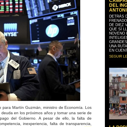
CAMPAÑ
DEL IN
ANTONI
DETRÁS D
FRENADO
DE DIEZ 
QUE SÍ L
NOVENO 
INTELIGE
GRANDES
UNA RUTA
EN CUENT
SEGUIR L
do para Martín Guzmán, ministro de Economía. Los
de deuda en los próximos años y tomar una serie de
ago del Gobierno. A pesar de ello, la falta de
ompetencia, inexperiencia, falta de transparencia,