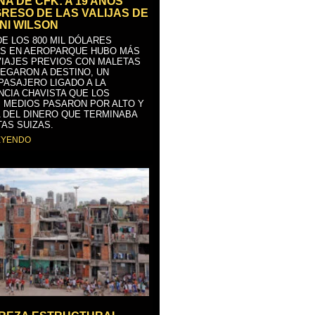
A DE CFK: A 19 AÑOS
GRESO DE LAS VALIJAS DE
NI WILSON
E LOS 800 MIL DÓLARES
S EN AEROPARQUE HUBO MÁS
VIAJES PREVIOS CON MALETAS
LEGARON A DESTINO, UN
PASAJERO LIGADO A LA
NCIA CHAVISTA QUE LOS
 MEDIOS PASARON POR ALTO Y
 DEL DINERO QUE TERMINABA
AS SUIZAS.
EYENDO