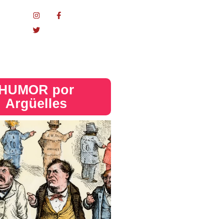
nacional
HUMOR por
Argüelles​