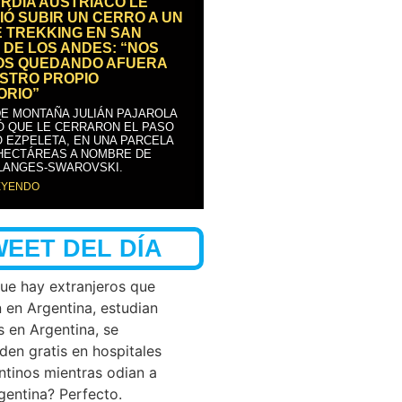
RDIA AUSTRÍACO LE
IÓ SUBIR UN CERRO A UN
E TREKKING EN SAN
 DE LOS ANDES: “NOS
OS QUEDANDO AFUERA
STRO PROPIO
ORIO”
DE MONTAÑA JULIÁN PAJAROLA
Ó QUE LE CERRARON EL PASO
 EZPELETA, EN UNA PARCELA
 HECTÁREAS A NOMBRE DE
LANGES-SWAROVSKI.
EYENDO
WEET DEL DÍA
que hay extranjeros que
n en Argentina, estudian
s en Argentina, se
den gratis en hospitales
ntinos mientras odian a
rgentina? Perfecto.