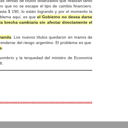
las ventas de títulos dolarizados que realizan tanto
vo que no se escape el tipo de cambio financiero.
asta $ 190, lo están logrando y por el momento la
roblema aquí, es que
el Gobierno no desea darse
a brecha cambiaria sin afectar directamente el
emanda
: Los nuevos títulos quedaron en manos de
enderse del riesgo argentino. El problema es que
es
.
sombrío y la terquedad del ministro de Economía
t.