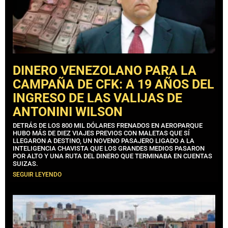
DINERO VENEZOLANO PARA LA
CAMPAÑA DE CFK: A 19 AÑOS DEL
INGRESO DE LAS VALIJAS DE
ANTONINI WILSON
DETRÁS DE LOS 800 MIL DÓLARES FRENADOS EN AEROPARQUE
HUBO MÁS DE DIEZ VIAJES PREVIOS CON MALETAS QUE SÍ
LLEGARON A DESTINO, UN NOVENO PASAJERO LIGADO A LA
INTELIGENCIA CHAVISTA QUE LOS GRANDES MEDIOS PASARON
POR ALTO Y UNA RUTA DEL DINERO QUE TERMINABA EN CUENTAS
SUIZAS.
SEGUIR LEYENDO