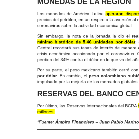
MONEDAS DE LA REGIÓN
Las monedas de América Latina
operaron dispar
precios del petróleo, en un respiro a la aversión al 
coronavirus sobre la actividad económica global
Sin embargo, la nota de la jornada la dio el
rea
mínimo histórico de 5,46 unidades por dólar
,
Central recortará sus tasas de interés de manera 
crisis económica ocasionada por el coronavirus. 
pérdida del 34% contra el dólar en lo que va del añ
Por su parte, el peso mexicano también cerró co
por dólar.
En cambio, el
peso colombiano subió
impulsado por la mejoría de los mercados globales y
RESERVAS DEL BANCO CE
Por último, las Reservas Internacionales del BCRA
millones.
*Fuente:
Ámbito Financiero – Juan Pablo Marino