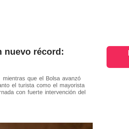
s
Judiciales
Entretenimiento
Deportes
Opinion
Mundo
inter
n nuevo récord:
, mientras que el Bolsa avanzó
nto el turista como el mayorista
nada con fuerte intervención del