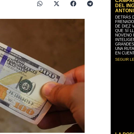
CAMPAÑ
DEL IN
ANTONI
DETRÁS D
FRENADO
DE DIEZ 
QUE SÍ L
NOVENO 
INTELIGE
GRANDES
UNA RUTA
EN CUENT
SEGUIR L