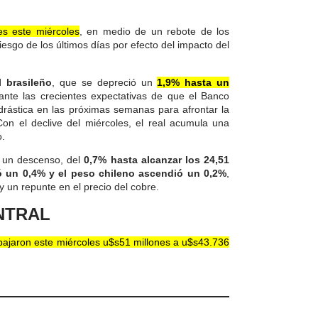
es este miércoles
, en medio de un rebote de los
riesgo de los últimos días por efecto del impacto del
l brasileño
, que se depreció un
1,9% hasta un
 ante las crecientes expectativas de que el Banco
drástica en las próximas semanas para afrontar la
Con el declive del miércoles, el real acumula una
o.
n un descenso, del
0,7% hasta alcanzar los 24,51
 un 0,4% y el peso chileno ascendió un 0,2%
,
 un repunte en el precio del cobre.
NTRAL
bajaron este miércoles u$s51 millones a u$s43.736