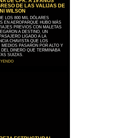
A DE CFK: A 19 AÑOS
GRESO DE LAS VALIJAS DE
NI WILSON
E LOS 800 MIL DÓLARES
S EN AEROPARQUE HUBO MÁS
VIAJES PREVIOS CON MALETAS
LEGARON A DESTINO, UN
PASAJERO LIGADO A LA
NCIA CHAVISTA QUE LOS
 MEDIOS PASARON POR ALTO Y
 DEL DINERO QUE TERMINABA
AS SUIZAS.
EYENDO