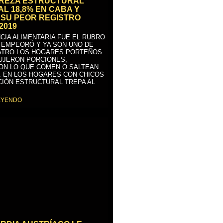
BREZA ESTRUCTURAL
AL 18,8% EN CABA Y
SU PEOR REGISTRO
2019
CIA ALIMENTARIA FUE EL RUBRO
 EMPEORÓ Y YA SON UNO DE
ATRO LOS HOGARES PORTEÑOS
UJERON PORCIONES,
ON LO QUE COMEN O SALTEAN
. EN LOS HOGARES CON CHICOS
CIÓN ESTRUCTURAL TREPA AL
EYENDO