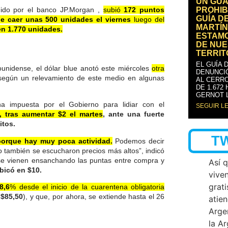
UN GUA
ido por el banco JP.Morgan ,
subió
172 puntos
PROHIB
GUÍA D
de caer unas 500 unidades el viernes
luego del
MARTÍN
 en 1.770 unidades.
ESTAM
DE NUE
TERRIT
EL GUÍA 
dounidense, el dólar blue anotó este miércoles
otra
DENUNCI
según un relevamiento de este medio en algunas
AL CERRO
DE 1.672
GERNOT 
 impuesta por el Gobierno para lidiar con el
SEGUIR L
3, tras aumentar $2 el martes
, ante una fuerte
itos.
T
 porque hay muy poca actividad.
Podemos decir
o también se escucharon precios más altos”, indicó
 se vienen ensanchando las puntas entre compra y
Así 
bicó en $10.
vive
grati
8,6
% desde el inicio de la cuarentena obligatoria
a
$85,50
), y que, por ahora, se extiende hasta el 26
atien
Arge
la A