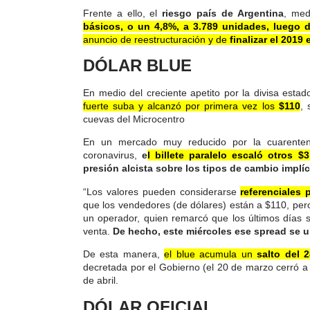
Frente a ello, el
riesgo país de Argentina
, med
básicos, o un 4,8%, a 3.789 unidades, luego 
anuncio de reestructuración y de
finalizar el 2019
DÓLAR BLUE
En medio del creciente apetito por la divisa esta
fuerte suba y alcanzó por primera vez los
$110
, 
cuevas del Microcentro
En un mercado muy reducido por la cuarentena
coronavirus,
e
l billete paralelo escaló otros $
presión alcista sobre los tipos de cambio implíc
“Los valores pueden considerarse
referenciales
que los vendedores (de dólares) están a $110, per
un operador, quien remarcó que los últimos días
venta.
De hecho, este miércoles ese spread se u
De esta manera,
el blue acumula un
salto del 2
decretada por el Gobierno (el 20 de marzo cerró 
de abril.
DÓLAR OFICIAL