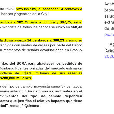
Acab
esto PAÍS-
rozó los $89, al ascender 14 centavos a
proy
 bancos y agencias de la City.
salu
extra
 cambios a
$62,75
para la compra y
$67,75
, sin el
 minorista de todos los bancos se ubicó en
$68,43
de B
pic.
la divisa avanzó
14 centavos a $66,23
y sumó su
— Ag
fendidos con ventas de divisas por parte del Banco
(@ag
 en momentos de sendas devaluaciones en Brasil y
202
ventas del BCRA para abastecer los pedidos de
o Quintana. Fuentes privadas del mercado estimaron
enderse de u$s70 millones de sus reservas
s285,890 millones.
te del tipo de cambio mayorista suma 37 centavos,
emana anterior.
“Sin cambios estructurales en el
movimientos del tipo de cambio dependen
actor que justifica el relativo impacto que tiene
obal”
, remarcó Quintana.