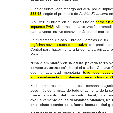
El dólar turista -con recargo del 30% por el impu
$88,98
, según el promedio de
Ámbito Financiero
en
A su vez, el billete en el Banco Nación
cerró sin
impuesto PAÍS.
Mientras que la cotización promedio
para la venta, nueve centavos más que el martes.
En el Mercado Único y Libre de Cambios (MULC),
trigésima novena suba consecutiva
, con precios de
Central para hacer frente a la demanda privada,
México.
“Una disminución en la oferta privada forzó 
compra autorizados”
, indicó el analista Gustav
que la autoridad monetaria
tuvo que despr
aproximadamente.
El volumen operado fue de u$
En los primeros tres días de esta semana el ajus
poco más de la mitad de todo el aumento de la s
funcionamiento del mercado local, los 
exclusivamente de las decisiones oficiales, un f
en el plano doméstico la fuerte inestabilidad gl