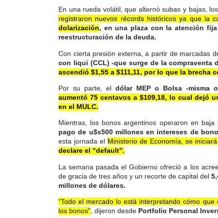
En una rueda volátil, que alternó subas y bajas, lo
registraron nuevos récords históricos ya que la 
dolarización
, en una plaza con la atención fija
reestructuración de la deuda.
Con cierta presión externa, a partir de marcadas 
con liqui (CCL) -que surge de la compraventa de
ascendió $1,55 a $111,11, por lo que la brecha c
Por su parte, el
dólar MEP o Bolsa -misma op
aumentó 75 centavos a $109,18, lo cual dejó un
en el MULC.
Mientras, los bonos argentinos operaron en baja 
pago de u$s500 millones en intereses de bon
esta jornada el
Ministerio de Economía, se iniciar
declare el “default”.
La semana pasada el Gobierno ofreció a los acree
de gracia de tres años y un recorte de capital del
5
millones de dólares.
“Todo el mercado lo está interpretando cómo que é
los bonos”
, dijeron desde
Portfolio Personal Inver