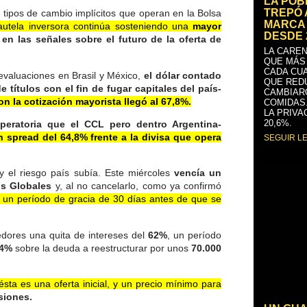
LA PO
TREPÓ 
s tipos de cambio implícitos que operan en la Bolsa
MARCA 
cautela inversora continúa sosteniendo una
mayor
DESDE 
 en las señales sobre el futuro de la oferta de
LA CAREN
QUE MÁS
CADA CU
devaluaciones en Brasil y México,
el dólar contado
QUE RED
 títulos con el fin de fugar capitales del país-
CAMBIAR
on la cotización mayorista llegó al 67,8%.
COMIDAS
LA PRIVA
20,6%.
eratoria que el CCL pero dentro Argentina-
 spread del 64,8% frente a la divisa que opera
SEGUIR L
y el riesgo país subía. Este miércoles
vencía un
os Globales
y, al no cancelarlo, como ya confirmó
á un período de gracia de 30 días antes de que se
dores una quita de intereses del
62%
, un período
,4%
sobre la deuda a reestructurar por unos
70.000
sta es una oferta inicial, y un precio mínimo para
siones.