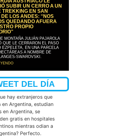
RDIA AUSTRÍACO LE
IÓ SUBIR UN CERRO A UN
E TREKKING EN SAN
 DE LOS ANDES: “NOS
OS QUEDANDO AFUERA
STRO PROPIO
ORIO”
DE MONTAÑA JULIÁN PAJAROLA
Ó QUE LE CERRARON EL PASO
 EZPELETA, EN UNA PARCELA
 HECTÁREAS A NOMBRE DE
LANGES-SWAROVSKI.
EYENDO
WEET DEL DÍA
que hay extranjeros que
n en Argentina, estudian
s en Argentina, se
den gratis en hospitales
ntinos mientras odian a
rgentina? Perfecto.