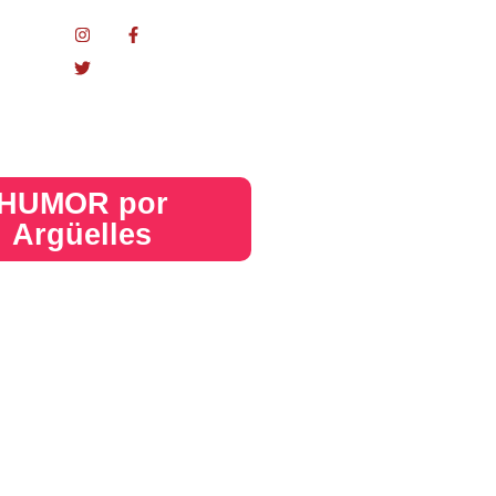
nacional
HUMOR por
Argüelles​