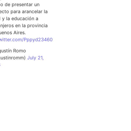
o de presentar un
ecto para arancelar la
d y la educación a
njeros en la provincia
uenos Aires.
twitter.com/Pppyd23460
ustín Romo
ustinromm)
July 21,
6