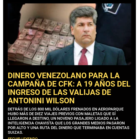
DINERO VENEZOLANO PARA LA
CAMPAÑA DE CFK: A 19 AÑOS DEL
INGRESO DE LAS VALIJAS DE
ANTONINI WILSON
DETRÁS DE LOS 800 MIL DÓLARES FRENADOS EN AEROPARQUE
HUBO MÁS DE DIEZ VIAJES PREVIOS CON MALETAS QUE SÍ
LLEGARON A DESTINO, UN NOVENO PASAJERO LIGADO A LA
INTELIGENCIA CHAVISTA QUE LOS GRANDES MEDIOS PASARON
POR ALTO Y UNA RUTA DEL DINERO QUE TERMINABA EN CUENTAS
SUIZAS.