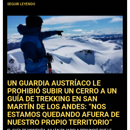
SEGUIR LEYENDO
UN GUARDIA AUSTRÍACO LE
PROHIBIÓ SUBIR UN CERRO A UN
GUÍA DE TREKKING EN SAN
MARTÍN DE LOS ANDES: “NOS
ESTAMOS QUEDANDO AFUERA DE
NUESTRO PROPIO TERRITORIO”