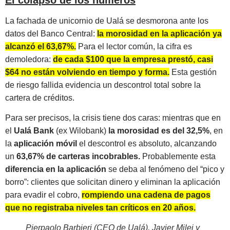
El colapso de los números
La fachada de unicornio de Ualá se desmorona ante los
datos del Banco Central:
la morosidad en la aplicación ya
alcanzó el 63,67%.
Para el lector común, la cifra es
demoledora:
de cada $100 que la empresa prestó, casi
$64 no están volviendo en tiempo y forma.
Esta gestión
de riesgo fallida evidencia un descontrol total sobre la
cartera de créditos.
Para ser precisos, la crisis tiene dos caras: mientras que en
el
Ualá Bank
(ex Wilobank)
la morosidad es del 32,5%
, en
la
aplicación móvil
el descontrol es absoluto, alcanzando
un
63,67% de carteras incobrables.
Probablemente esta
diferencia en la aplicación
se deba al fenómeno del “pico y
borro”: clientes que solicitan dinero y eliminan la aplicación
para evadir el cobro,
rompiendo una cadena de pagos
que no registraba niveles tan críticos en 20 años.
Pierpaolo Barbieri (CEO de Ualá), Javier Milei y