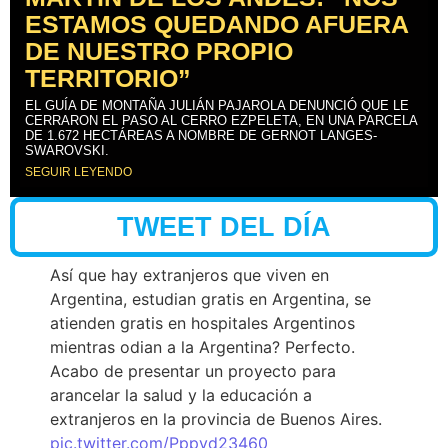
ESTAMOS QUEDANDO AFUERA
DE NUESTRO PROPIO
TERRITORIO”
EL GUÍA DE MONTAÑA JULIÁN PAJAROLA DENUNCIÓ QUE LE
CERRARON EL PASO AL CERRO EZPELETA, EN UNA PARCELA
DE 1.672 HECTÁREAS A NOMBRE DE GERNOT LANGES-
SWAROVSKI.
SEGUIR LEYENDO
TWEET DEL DÍA
Así que hay extranjeros que viven en
Argentina, estudian gratis en Argentina, se
atienden gratis en hospitales Argentinos
mientras odian a la Argentina? Perfecto.
Acabo de presentar un proyecto para
arancelar la salud y la educación a
extranjeros en la provincia de Buenos Aires.
pic.twitter.com/Pppyd23460