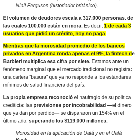
Niall Ferguson (historiador británico).
El volumen de deudores escala a 317.000 personas, de
las cuales 100.000 están en mora.
Es decir,
1 de cada 3
usuarios que pidió un crédito, hoy no paga.
Mientras que la morosidad promedio de los bancos
privados en Argentina ronda apenas el 9%, la fintech de
Barbieri multiplica esa cifra por siete.
Estamos ante un
fenómeno marginal que el mercado tradicional no registra:
una cartera “basura” que ya no responde a los estándares
mínimos de salud financiera del país.
La propia empresa reconoció
el naufragio de su política
crediticia: las
previsiones por incobrabilidad
—el dinero
que ya dan por perdido— se dispararon un 154% en el
último año,
superando los $119.000 millones.
Morosidad en la aplicación de Ualá y en el
Ualá
Bank
.