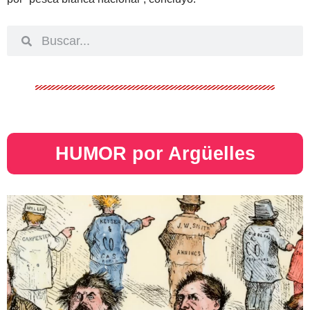
HUMOR por Argüelles​