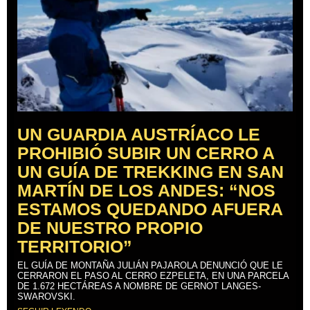
UN GUARDIA AUSTRÍACO LE
PROHIBIÓ SUBIR UN CERRO A
UN GUÍA DE TREKKING EN SAN
MARTÍN DE LOS ANDES: “NOS
ESTAMOS QUEDANDO AFUERA
DE NUESTRO PROPIO
TERRITORIO”
EL GUÍA DE MONTAÑA JULIÁN PAJAROLA DENUNCIÓ QUE LE
CERRARON EL PASO AL CERRO EZPELETA, EN UNA PARCELA
DE 1.672 HECTÁREAS A NOMBRE DE GERNOT LANGES-
SWAROVSKI.