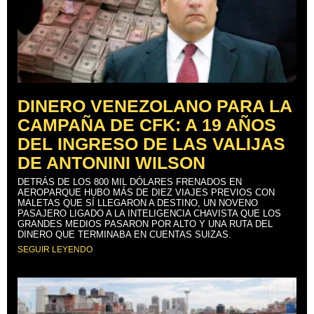
DINERO VENEZOLANO PARA LA
CAMPAÑA DE CFK: A 19 AÑOS
DEL INGRESO DE LAS VALIJAS
DE ANTONINI WILSON
DETRÁS DE LOS 800 MIL DÓLARES FRENADOS EN
AEROPARQUE HUBO MÁS DE DIEZ VIAJES PREVIOS CON
MALETAS QUE SÍ LLEGARON A DESTINO, UN NOVENO
PASAJERO LIGADO A LA INTELIGENCIA CHAVISTA QUE LOS
GRANDES MEDIOS PASARON POR ALTO Y UNA RUTA DEL
DINERO QUE TERMINABA EN CUENTAS SUIZAS.
SEGUIR LEYENDO