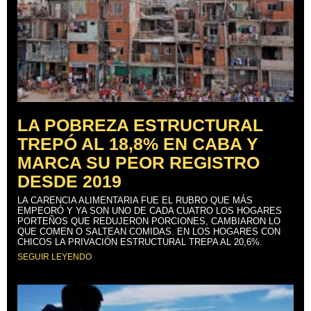
LA POBREZA ESTRUCTURAL
TREPÓ AL 18,8% EN CABA Y
MARCA SU PEOR REGISTRO
DESDE 2019
LA CARENCIA ALIMENTARIA FUE EL RUBRO QUE MÁS
EMPEORÓ Y YA SON UNO DE CADA CUATRO LOS HOGARES
PORTEÑOS QUE REDUJERON PORCIONES, CAMBIARON LO
QUE COMEN O SALTEAN COMIDAS. EN LOS HOGARES CON
CHICOS LA PRIVACIÓN ESTRUCTURAL TREPA AL 20,6%.
SEGUIR LEYENDO