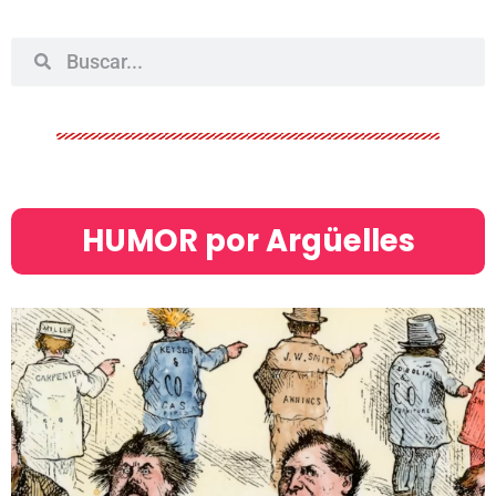
HUMOR por Argüelles​