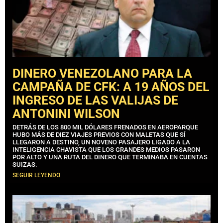
DINERO VENEZOLANO PARA LA
CAMPAÑA DE CFK: A 19 AÑOS DEL
INGRESO DE LAS VALIJAS DE
ANTONINI WILSON
DETRÁS DE LOS 800 MIL DÓLARES FRENADOS EN AEROPARQUE
HUBO MÁS DE DIEZ VIAJES PREVIOS CON MALETAS QUE SÍ
LLEGARON A DESTINO, UN NOVENO PASAJERO LIGADO A LA
INTELIGENCIA CHAVISTA QUE LOS GRANDES MEDIOS PASARON
POR ALTO Y UNA RUTA DEL DINERO QUE TERMINABA EN CUENTAS
SUIZAS.
SEGUIR LEYENDO