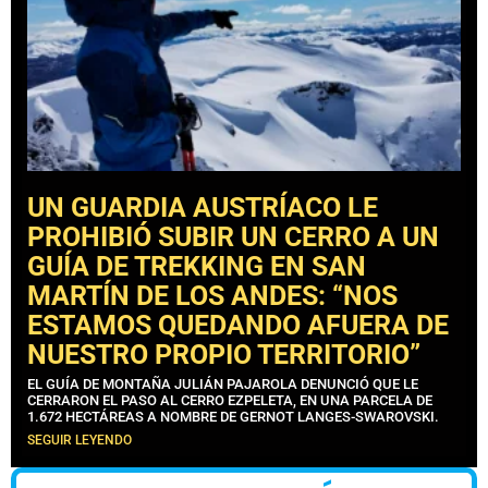
UN GUARDIA AUSTRÍACO LE
PROHIBIÓ SUBIR UN CERRO A UN
GUÍA DE TREKKING EN SAN
MARTÍN DE LOS ANDES: “NOS
ESTAMOS QUEDANDO AFUERA DE
NUESTRO PROPIO TERRITORIO”
EL GUÍA DE MONTAÑA JULIÁN PAJAROLA DENUNCIÓ QUE LE
CERRARON EL PASO AL CERRO EZPELETA, EN UNA PARCELA DE
1.672 HECTÁREAS A NOMBRE DE GERNOT LANGES-SWAROVSKI.
SEGUIR LEYENDO