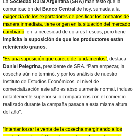
La
Sociedad Rural Argentina (SRA)
manifestó que la
comunicación del
Banco Central
de hoy, sumada a la
exigencia de los exportadores de pesificar los contratos de
manera inmediata, tiene origen en la situación del mercado
cambiario
, en la necesidad de dolares frescos, pero tiene
implícita la suposición de que los productores están
reteniendo granos.
“Es una suposición que carece de fundamentos”
, destaca
Daniel Pelegrina
, presidente de SRA. “Para empezar, la
cosecha aún no terminó, y por los análisis de nuestro
Instituto de Estudios Económicos, el nivel de
comercialización este año es absolutamente normal, incluso
notablemente superior si lo comparamos con el comercio
realizado durante la campaña pasada a esta misma altura
del año”.
“Intentar forzar la venta de la cosecha marginando a los