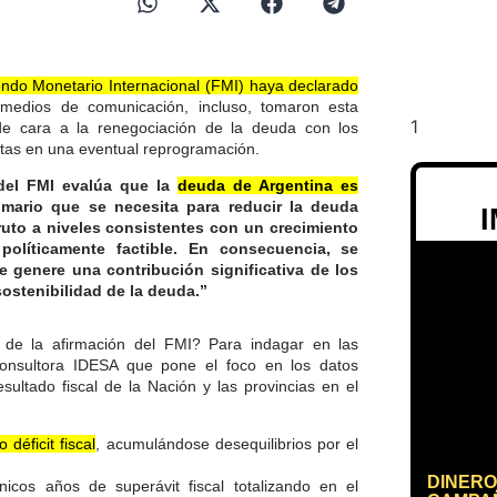
ondo Monetario Internacional (FMI) haya declarado
medios de comunicación, incluso, tomaron esta
de cara a la renegociación de la deuda con los
uitas en una eventual reprogramación.
 del FMI evalúa que la
deuda de Argentina es
imario que se necesita para reducir la deuda
ruto a niveles consistentes con un crecimiento
políticamente factible. En consecuencia, se
e genere una contribución significativa de los
sostenibilidad de la deuda.”
 de la afirmación del FMI? Para indagar en las
consultora IDESA que pone el foco en los datos
sultado fiscal de la Nación y las provincias en el
déficit fiscal
, acumulándose desequilibrios por el
DINERO
icos años de superávit fiscal totalizando en el