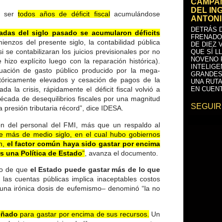
CAMPAÑ
DEL IN
a ser
todos años de déficit fiscal
acumulándose
ANTONI
DETRÁS D
adas del siglo pasado se acumularon déficits
FRENADO
mienzos del presente siglo, la contabilidad pública
DE DIEZ 
se contabilizaran los juicios previsionales por no
QUE SÍ L
NOVENO 
 hizo explícito luego con la reparación histórica).
INTELIGE
uación de gasto público producido por la mega-
GRANDES
istóricamente elevados y cesación de pagos de la
UNA RUTA
 la crisis, rápidamente el déficit fiscal volvió a
EN CUENT
écada de desequilibrios fiscales por una magnitud
SEGUIR
 presión tributaria récord”, dice IDESA.
ión del personal del FMI, más que un respaldo al
e más de medio siglo, en el cual hubo gobiernos
ón,
el factor común haya sido gastar por encima
es una Política de Estado
”
, avanza el documento.
so de que
el Estado puede gastar más de lo que
 las cuentas públicas implica inaceptables costos
n una irónica dosis de eufemismo– denominó “la no
eñado
para gastar por encima de sus recursos.
Un