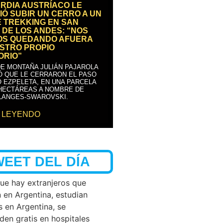
RDIA AUSTRÍACO LE
IÓ SUBIR UN CERRO A UN
E TREKKING EN SAN
 DE LOS ANDES: “NOS
OS QUEDANDO AFUERA
STRO PROPIO
ORIO”
DE MONTAÑA JULIÁN PAJAROLA
Ó QUE LE CERRARON EL PASO
 EZPELETA, EN UNA PARCELA
 HECTÁREAS A NOMBRE DE
LANGES-SWAROVSKI.
 LEYENDO
WEET DEL DÍA
que hay extranjeros que
n en Argentina, estudian
s en Argentina, se
den gratis en hospitales