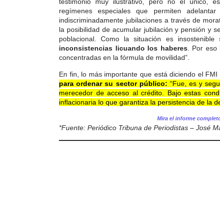
testimonio muy ilustrativo, pero no el único, 
regímenes especiales que permiten adelantar 
indiscriminadamente jubilaciones a través de morat
la posibilidad de acumular jubilación y pensión y 
poblacional. Como la situación es insostenible
inconsistencias licuando los haberes
. Por eso 
concentradas en la fórmula de movilidad”.
En fin, lo más importante que está diciendo el FM
para ordenar su sector público:
“Fue, es y segui
merecedor de acceso al crédito. Bajo estas condi
inflacionaria lo que garantiza la persistencia de la 
Mira el informe comple
*Fuente: Periódico Tribuna de Periodistas – José 