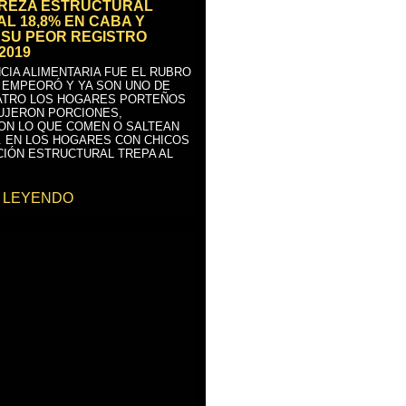
BREZA ESTRUCTURAL
AL 18,8% EN CABA Y
SU PEOR REGISTRO
2019
CIA ALIMENTARIA FUE EL RUBRO
 EMPEORÓ Y YA SON UNO DE
ATRO LOS HOGARES PORTEÑOS
UJERON PORCIONES,
ON LO QUE COMEN O SALTEAN
. EN LOS HOGARES CON CHICOS
CIÓN ESTRUCTURAL TREPA AL
 LEYENDO