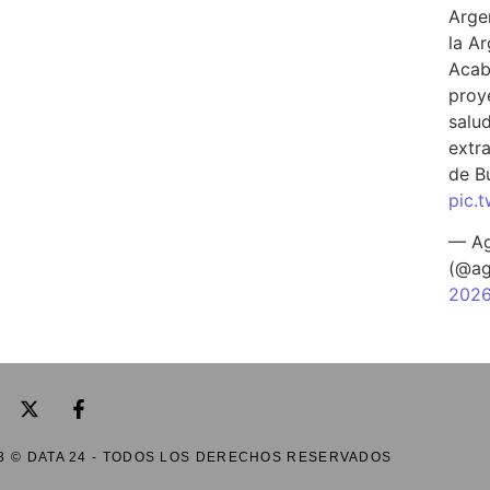
Arge
la A
Acab
proy
salu
extra
de B
pic.
— Ag
(@ag
202
3 © DATA 24 - TODOS LOS DERECHOS RESERVADOS