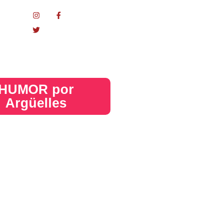
nacional
HUMOR por
Argüelles​