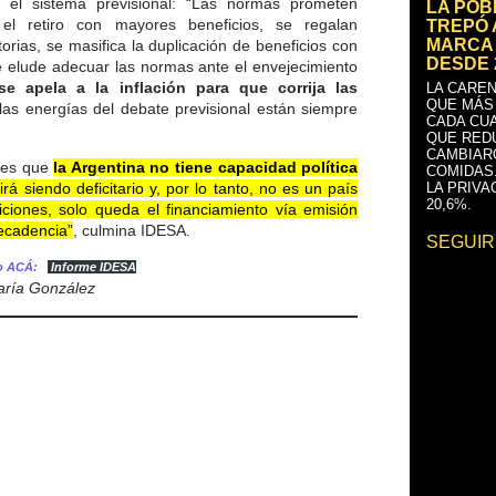
es el sistema previsional: “Las normas prometen
LA PO
el retiro con mayores beneficios, se regalan
TREPÓ 
MARCA 
orias, se masifica la duplicación de beneficios con
DESDE 
se elude adecuar las normas ante el envejecimiento
se apela a la inflación para que corrija las
LA CAREN
QUE MÁS
las energías del debate previsional están siempre
CADA CU
QUE RED
CAMBIAR
I es que
la Argentina no tiene capacidad política
COMIDAS
rá siendo deficitario y, por lo tanto, no es un país
LA PRIVA
20,6%.
ciones, solo queda el financiamiento vía emisión
decadencia”
, culmina IDESA.
SEGUIR
to ACÁ:
Informe IDESA
María González