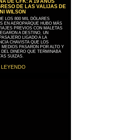
A DE CFK: A 19 AÑOS
GRESO DE LAS VALIJAS DE
NI WILSON
E LOS 800 MIL DÓLARES
S EN AEROPARQUE HUBO MÁS
VIAJES PREVIOS CON MALETAS
LEGARON A DESTINO, UN
PASAJERO LIGADO A LA
NCIA CHAVISTA QUE LOS
 MEDIOS PASARON POR ALTO Y
 DEL DINERO QUE TERMINABA
AS SUIZAS.
 LEYENDO