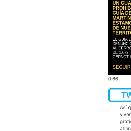
UN GUA
PROHIB
GUÍA D
MARTÍN
ESTAM
DE NUE
TERRIT
EL GUÍA 
DENUNCI
AL CERRO
DE 1.672
GERNOT 
SEGUIR
T
Así 
vive
grati
atien