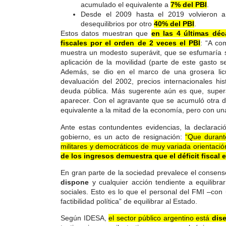
acumulado el equivalente a
7% del PBI
.
Desde el 2009 hasta el 2019 volvieron 
desequilibrios por otro
40% del PBI
.
Estos datos muestran que
en las 4 últimas déc
fiscales por el orden de 2 veces el PBI
: “A co
muestra un modesto superávit, que se esfumaría si 
aplicación de la movilidad (parte de este gasto se
Además, se dio en el marco de una grosera lic
devaluación del 2002, precios internacionales h
deuda pública. Más sugerente aún es que, superada
aparecer. Con el agravante que se acumuló otra d
equivalente a la mitad de la economía, pero con una
Ante estas contundentes evidencias, la declarac
gobierno, es un acto de resignación:
“Que durant
militares y democráticos de muy variada orientaci
de los ingresos demuestra que el déficit fiscal 
En gran parte de la sociedad prevalece el consen
dispone
y cualquier acción tendiente a equilibrar
sociales. Esto es lo que el personal del FMI –co
factibilidad política” de equilibrar al Estado.
Según IDESA,
el sector público argentino está
dis