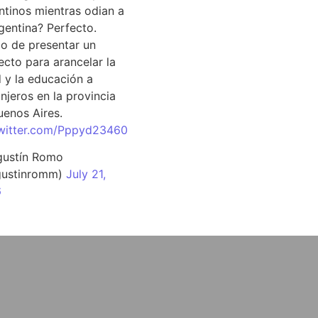
ntinos mientras odian a
rgentina? Perfecto.
o de presentar un
ecto para arancelar la
d y la educación a
njeros en la provincia
uenos Aires.
twitter.com/Pppyd23460
ustín Romo
ustinromm)
July 21,
6