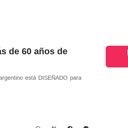
s
Judiciales
Entretenimiento
Deportes
Opinion
Mundo
inter
s de 60 años de
o argentino está DISEÑADO para