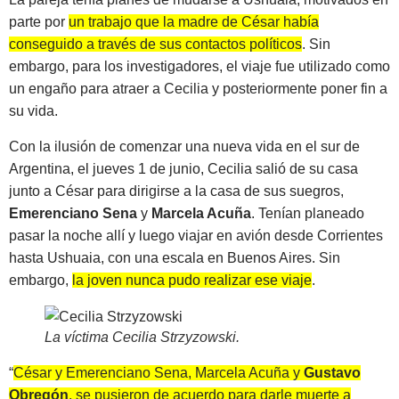
parte por
un trabajo que la madre de César había
conseguido a través de sus contactos políticos
. Sin
embargo, para los investigadores, el viaje fue utilizado como
un engaño para atraer a Cecilia y posteriormente poner fin a
su vida.
Con la ilusión de comenzar una nueva vida en el sur de
Argentina, el jueves 1 de junio, Cecilia salió de su casa
junto a César para dirigirse a la casa de sus suegros,
Emerenciano Sena
y
Marcela Acuña
. Tenían planeado
pasar la noche allí y luego viajar en avión desde Corrientes
hasta Ushuaia, con una escala en Buenos Aires. Sin
embargo,
la joven nunca pudo realizar ese viaje
.
La víctima Cecilia Strzyzowski
.
“
César y Emerenciano Sena, Marcela Acuña y
Gustavo
Obregón
, se pusieron de acuerdo para darle muerte a