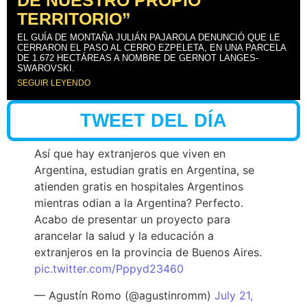
DE NUESTRO PROPIO
TERRITORIO”
EL GUÍA DE MONTAÑA JULIÁN PAJAROLA DENUNCIÓ QUE LE
CERRARON EL PASO AL CERRO EZPELETA, EN UNA PARCELA
DE 1.672 HECTÁREAS A NOMBRE DE GERNOT LANGES-
SWAROVSKI.
SEGUIR LEYENDO
TWEET DEL DÍA
Así que hay extranjeros que viven en
Argentina, estudian gratis en Argentina, se
atienden gratis en hospitales Argentinos
mientras odian a la Argentina? Perfecto.
Acabo de presentar un proyecto para
arancelar la salud y la educación a
extranjeros en la provincia de Buenos Aires.
pic.twitter.com/Pppyd23460
— Agustín Romo (@agustinromm)
July 21,