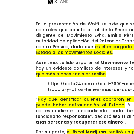
En la presentación de Wolff se pide que se
controles que apunta al rol de la Secret
dirigente del Movimiento Evita,
Emilio Pérs
autoridad de aplicación del Potenciar Trab
contra Pérsico, dado que
es el encargado 
Estado a los movimientos sociales.
Asimismo, su liderazgo en el
Movimiento Ev
hay un evidente conflicto de intereses y 
que más planes sociales recibe.
https://data24.com.ar/casi-2800-mue
trabajo-y-otros-tienen-mas-de-dos-
“
Hay que identificar quiénes cobraron e
puede haber defraudación al Estado.
Y h
correspondiente, dependiendo cada ben
funcionario responsable”, declaró
Wolff
al
a las personas y recuperar ese dinero
“.
Por su parte,
el fiscal
Marijuan
realizó un 