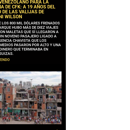
 VENEZOLANO PARA LA
 DE CFK: A 19 AÑOS DEL
 DE LAS VALIJAS DE
NI WILSON
E LOS 800 MIL DÓLARES FRENADOS
ARQUE HUBO MÁS DE DIEZ VIAJES
CON MALETAS QUE SÍ LLEGARON A
 UN NOVENO PASAJERO LIGADO A
GENCIA CHAVISTA QUE LOS
MEDIOS PASARON POR ALTO Y UNA
 DINERO QUE TERMINABA EN
SUIZAS.
YENDO