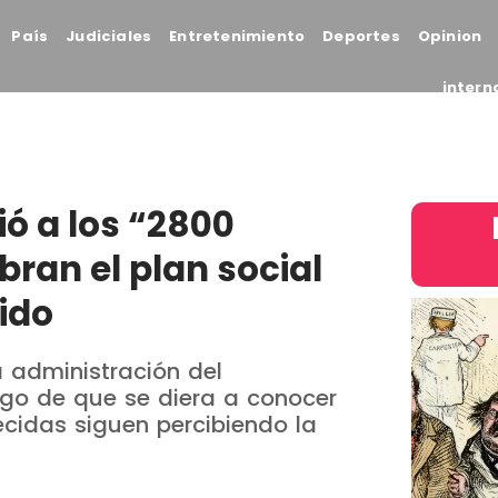
País
Judiciales
Entretenimiento
Deportes
Opinion
intern
ó a los “2800
ran el plan social
cido
a administración del
go de que se diera a conocer
cidas siguen percibiendo la