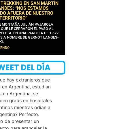
 TREKKING EN SAN MARTÍN
ANDES: “NOS ESTAMOS
DO AFUERA DE NUESTRO
 TERRITORIO”
DE MONTAÑA JULIÁN PAJAROLA
 QUE LE CERRARON EL PASO AL
ELETA, EN UNA PARCELA DE 1.672
S A NOMBRE DE GERNOT LANGES-
KI.
YENDO
WEET DEL DÍA
que hay extranjeros que
n en Argentina, estudian
s en Argentina, se
den gratis en hospitales
ntinos mientras odian a
rgentina? Perfecto.
o de presentar un
ecto para arancelar la