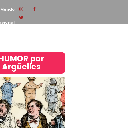
Mundo
acional
HUMOR por
Argüelles​