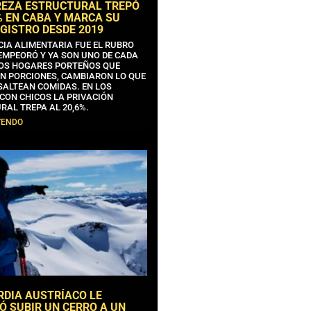
REZA ESTRUCTURAL TREPÓ
% EN CABA Y MARCA SU
GISTRO DESDE 2019
CIA ALIMENTARIA FUE EL RUBRO
EMPEORÓ Y YA SON UNO DE CADA
OS HOGARES PORTEÑOS QUE
N PORCIONES, CAMBIARON LO QUE
SALTEAN COMIDAS. EN LOS
CON CHICOS LA PRIVACIÓN
RAL TREPA AL 20,6%.
YENDO
RDIA AUSTRÍACO LE
Ó SUBIR UN CERRO A UN