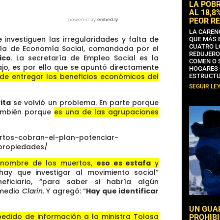
LA POB
AL 18,8
PEOR RE
LA CAREN
 investiguen las irregularidades y falta de
QUE MÁS 
CUATRO L
aría de Economía Social, comandada por el
REDUJERO
ico
. La secretaría de Empleo Social es la
COMEN O 
ajo, es por ello que se apuntó directamente
HOGARES 
de entregar los beneficios económicos del
ESTRUCTU
SEGUIR LE
ita
se volvió un problema. En parte porque
también porque
es una de las agrupaciones
rtos-cobran-el-plan-potenciar-
propiedades/
n nombre de los muertos,
eso es estafa
y
ay que investigar al movimiento social”
eficiario, “para saber si habría algún
 medio
Clarín
. Y agregó: “
Hay que identificar
UN GUA
pedido de información a la ministra Tolosa
PROHIBI