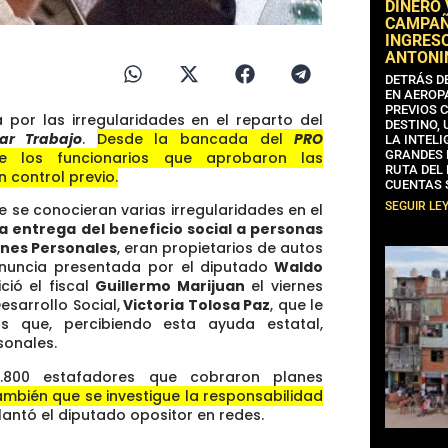
DINERO
CAMPAÑA
INGRESO
ANTONI
DETRÁS D
EN AEROP
PREVIOS 
por las irregularidades en el reparto del
DESTINO,
iar Trabajo
.
Desde la bancada del
PRO
LA INTELI
GRANDES 
de los funcionarios que aprobaron las
RUTA DEL
 control previo.
CUENTAS 
SEGUIR LE
 se conocieran varias irregularidades en el
la entrega del beneficio social a personas
enes Personales
, eran propietarios de autos
nuncia presentada por el diputado
Waldo
ió el fiscal
Guillermo Marijuan
el viernes
esarrollo Social,
Victoria Tolosa Paz
, que le
os que, percibiendo esta ayuda estatal,
sonales.
2.800 estafadores que cobraron planes
ambién que se investigue la responsabilidad
lantó el diputado opositor en redes.