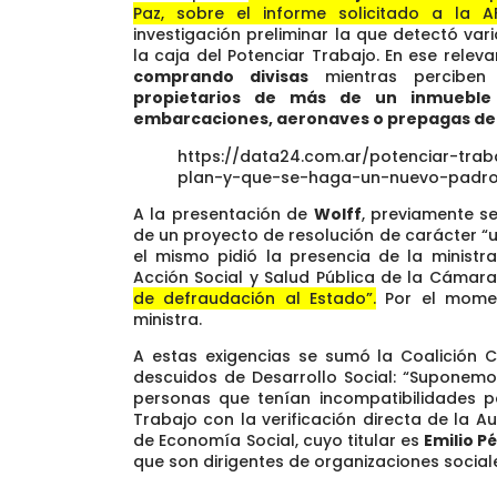
Paz, sobre el informe solicitado a la AF
investigación preliminar la que detectó var
la caja del Potenciar Trabajo. En ese rele
comprando divisas
mientras perciben 
propietarios de más de un inmueble
embarcaciones, aeronaves o prepagas de 
https://data24.com.ar/potenciar-trab
plan-y-que-se-haga-un-nuevo-padr
A la presentación de
Wolff
, previamente se
de un proyecto de resolución de carácter “
el mismo pidió la presencia de la ministr
Acción Social y Salud Pública de la Cámar
de defraudación al Estado”.
Por el momen
ministra.
A estas exigencias se sumó la Coalición C
descuidos de Desarrollo Social: “Suponem
personas que tenían incompatibilidades pa
Trabajo con la verificación directa de la A
de Economía Social, cuyo titular es
Emilio Pé
que son dirigentes de organizaciones sociale