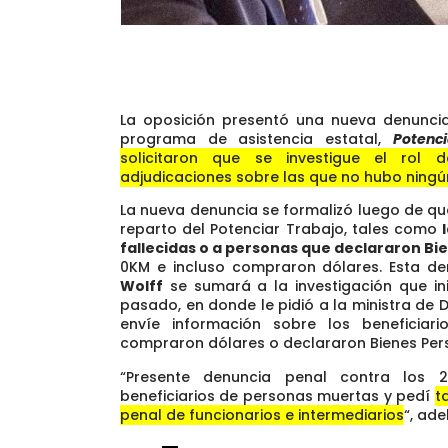
La oposición presentó una nueva denuncia 
programa de asistencia estatal,
Potenc
solicitaron que se investigue el rol 
adjudicaciones sobre las que no hubo ningún
La nueva denuncia se formalizó luego de que
reparto del Potenciar Trabajo, tales como
fallecidas o a personas que declararon Bi
0KM e incluso compraron dólares. Esta de
Wolff
se sumará a la investigación que inic
pasado, en donde le pidió a la ministra de D
envíe información sobre los beneficiari
compraron dólares o declararon Bienes Per
“Presente denuncia penal contra los 
beneficiarios de personas muertas y pedí
t
penal de funcionarios e intermediarios
“, ade