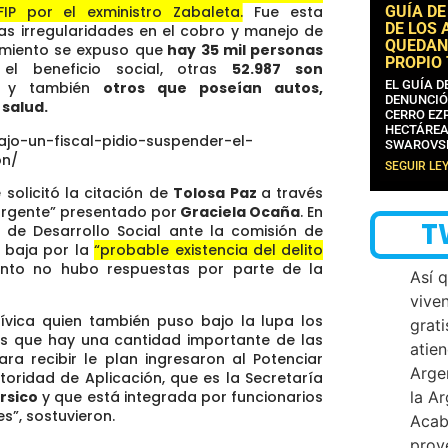
GUÍA DE
IP por el exministro Zabaleta.
Fue esta
DE LOS 
ias irregularidades en el cobro y manejo de
QUEDAN
vamiento se expuso que
hay 35 mil personas
PROPIO
el beneficio social, otras
52.987 son
EL GUÍA 
y también
otros que poseían autos,
DENUNCIÓ
salud.
CERRO EZP
HECTÁREA
ajo-un-fiscal-pidio-suspender-el-
SWAROVS
on/
SEGUIR LE
 solicitó la citación de
Tolosa Paz
a través
urgente” presentado por
Graciela Ocaña
. En
T
a de Desarrollo Social ante la comisión de
a baja por la
“probable existencia del delito
to no hubo respuestas por parte de la
Así 
vive
ívica quien también puso bajo la lupa los
grati
os que hay una cantidad importante de las
atien
ra recibir le plan ingresaron al Potenciar
Arge
utoridad de Aplicación, que es la Secretaría
la A
rsico
y que está integrada por funcionarios
s”, sostuvieron.
Acab
proy