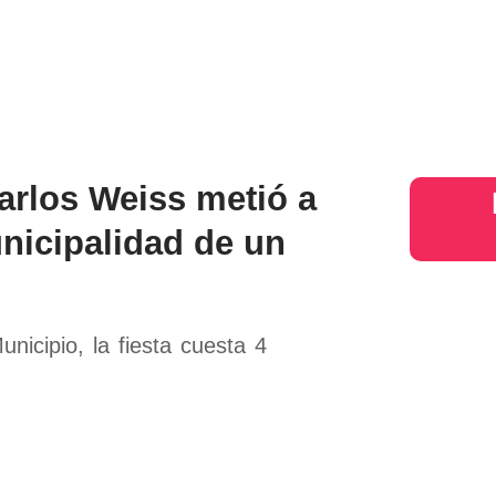
s
Judiciales
Entretenimiento
Deportes
Opinion
Mundo
inter
Carlos Weiss metió a
nicipalidad de un
nicipio, la fiesta cuesta 4