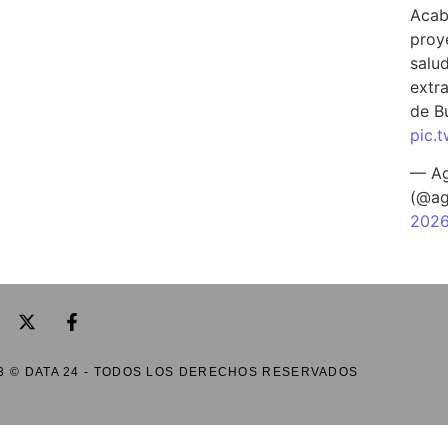
Acab
proy
salu
extra
de B
pic.
— Ag
(@ag
202
3 © DATA 24 - TODOS LOS DERECHOS RESERVADOS