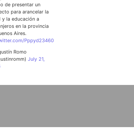
o de presentar un
ecto para arancelar la
d y la educación a
njeros en la provincia
uenos Aires.
twitter.com/Pppyd23460
ustín Romo
ustinromm)
July 21,
6