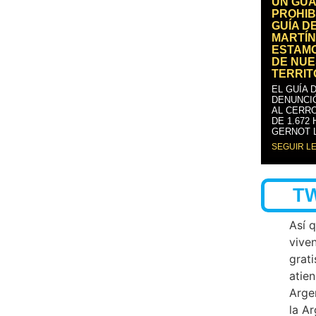
UN GUA
PROHIB
GUÍA D
MARTÍN
ESTAM
DE NUE
TERRIT
EL GUÍA 
DENUNCI
AL CERRO
DE 1.672
GERNOT 
SEGUIR L
T
Así 
vive
grati
atien
Arge
la A