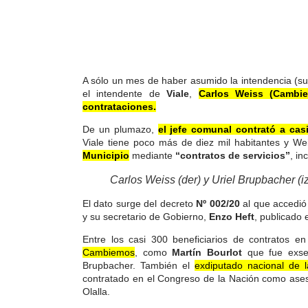
A sólo un mes de haber asumido la intendencia (su
el intendente de
Viale
,
Carlos Weiss (Cambie
contrataciones.
De un plumazo,
el jefe comunal contrató a casi
Viale tiene poco más de diez mil habitantes y W
Municipio
mediante
“contratos de servicios”
, in
Carlos Weiss (der) y Uriel Brupbacher (i
El dato surge del decreto
Nº 002/20
al que accedi
y su secretario de Gobierno,
Enzo Heft
, publicado 
Entre los casi 300 beneficiarios de contratos e
Cambiemos
, como
Martín Bourlot
que fue exse
Brupbacher. También el
exdiputado nacional de
contratado en el Congreso de la Nación como aseso
Olalla.