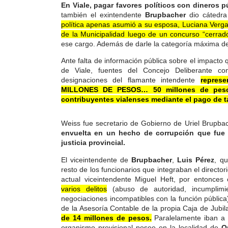
En Viale, pagar favores políticos con dineros 
también el exintendente
Brupbacher
dio cátedr
política apenas asumió a su esposa, Luciana Verg
de la Municipalidad luego de un concurso “cerrad
ese cargo. Además de darle la categoría máxima de
Ante falta de información pública sobre el impacto 
de Viale, fuentes del Concejo Deliberante c
designaciones del flamante intendente
repres
MILLONES DE PESOS…
50 millones de pes
contribuyentes vialenses mediante el pago de t
Weiss fue secretario de Gobierno de Uriel Brupb
envuelta en un hecho de corrupción que fue
justicia provincial.
El viceintendente de
Brupbacher
,
Luis Pérez
, qu
resto de los funcionarios que integraban el directo
actual viceintendente Miguel Heft, por entonces
varios delitos
(abuso de autoridad, incumplimi
negociaciones incompatibles con la función pública
de la Asesoría Contable de la propia Caja de Jubi
de 14 millones de pesos.
Paralelamente iban a 
organismo previsional posee en la localidad de
O