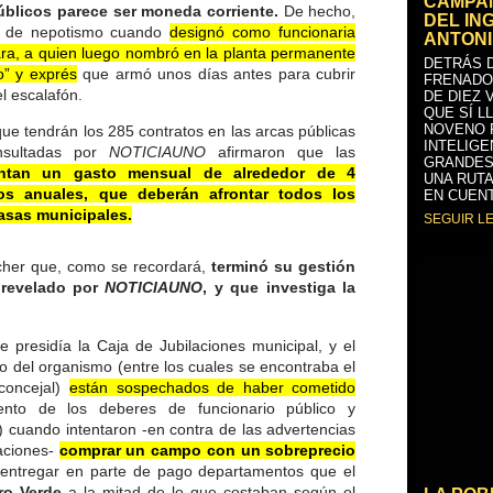
CAMPAÑ
públicos parece ser moneda corriente.
De hecho,
DEL IN
a de nepotismo cuando
designó como funcionaria
ANTONI
ara, a quien luego nombró en la planta permanente
DETRÁS D
o” y exprés
que armó unos días antes para cubrir
FRENADO
l escalafón.
DE DIEZ 
QUE SÍ L
NOVENO 
que tendrán los 285 contratos en las arcas públicas
INTELIGE
onsultadas por
NOTICIAUNO
afirmaron que las
GRANDES
entan un gasto mensual de alrededor de 4
UNA RUTA
os anuales, que deberán afrontar todos los
EN CUENT
asas municipales.
SEGUIR L
acher que, como se recordará,
terminó su gestión
 revelado por
NOTICIAUNO
, y que investiga la
e presidía la Caja de Jubilaciones municipal, y el
rio del organismo (entre los cuales se encontraba el
 concejal)
están sospechados de haber cometido
ento de los deberes de funcionario público y
) cuando intentaron -en contra de las advertencias
laciones-
comprar un campo con un sobreprecio
entregar en parte de pago departamentos que el
ro Verde
a la mitad de lo que costaban según el