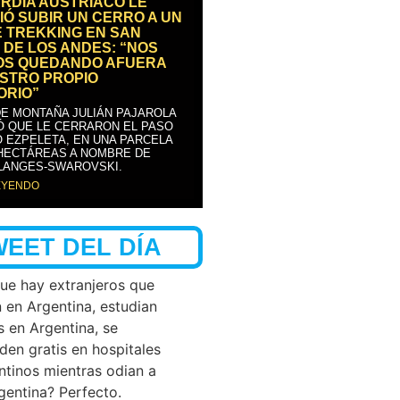
RDIA AUSTRÍACO LE
IÓ SUBIR UN CERRO A UN
E TREKKING EN SAN
 DE LOS ANDES: “NOS
OS QUEDANDO AFUERA
STRO PROPIO
ORIO”
DE MONTAÑA JULIÁN PAJAROLA
Ó QUE LE CERRARON EL PASO
 EZPELETA, EN UNA PARCELA
 HECTÁREAS A NOMBRE DE
LANGES-SWAROVSKI.
EYENDO
WEET DEL DÍA
que hay extranjeros que
n en Argentina, estudian
s en Argentina, se
den gratis en hospitales
ntinos mientras odian a
rgentina? Perfecto.