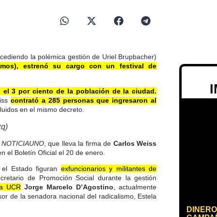
cediendo la polémica gestión de Uriel Brupbacher)
mos), estrenó su cargo con un festival de
 el 3 por ciento de la población de la ciudad.
eiss
contrató a 285 personas que ingresaron al
cluidos en el mismo decreto.
zq)
ó
NOTICIAUNO
, que lleva la firma de
Carlos Weiss
en el Boletín Oficial el 20 de enero.
n el Estado figuran
exfuncionarios y militantes de
cretario de Promoción Social durante la gestión
 la UCR
Jorge Marcelo D’Agostino
, actualmente
r de la senadora nacional del radicalismo, Estela
DINERO