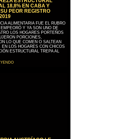
BREZA ESTRUCTURAL
AL 18,8% EN CABA Y
SU PEOR REGISTRO
2019
CIA ALIMENTARIA FUE EL RUBRO
 EMPEORÓ Y YA SON UNO DE
ATRO LOS HOGARES PORTEÑOS
UJERON PORCIONES,
ON LO QUE COMEN O SALTEAN
. EN LOS HOGARES CON CHICOS
CIÓN ESTRUCTURAL TREPA AL
EYENDO