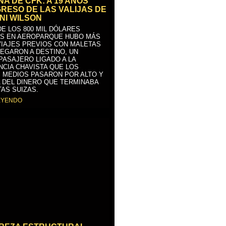
A DE CFK: A 19 AÑOS
GRESO DE LAS VALIJAS DE
NI WILSON
E LOS 800 MIL DÓLARES
S EN AEROPARQUE HUBO MÁS
VIAJES PREVIOS CON MALETAS
LEGARON A DESTINO, UN
PASAJERO LIGADO A LA
NCIA CHAVISTA QUE LOS
 MEDIOS PASARON POR ALTO Y
 DEL DINERO QUE TERMINABA
AS SUIZAS.
EYENDO