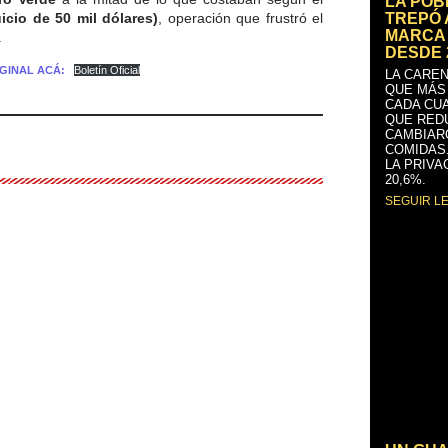
LA PO
TREPÓ 
uicio de 50 mil dólares)
, operación que frustró el
MARCA 
.
DESDE 
GINAL ACÁ:
Boletín Oficial
LA CAREN
QUE MÁS
CADA CU
QUE RED
CAMBIAR
COMIDAS
LA PRIVA
20,6%.
SEGUIR L