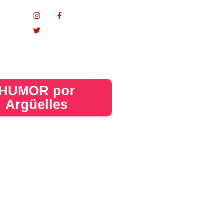
nacional
HUMOR por
Argüelles​