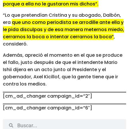
porque a ella no le gustaron mis dichos”.
“Lo que pretendían Cristina y su abogado, Dalbón,
era
que uno como periodista se arrodille ante ella y
le pida disculpas y de esa manera meternos miedo,
cerrarnos la boca o intentar cerrarnos la boca”
,
consideró.
Además, apreció el momento en el que se produce
el fallo, justo después de que el intendente Mario
Ishii dijera en un acto junto al Presidente y el
gobernador, Axel Kicillof, que la gente tiene que ir
contra los medios.
[cm_ad_changer campaign_id=”2″]
[cm_ad_changer campaign_id=”6″]