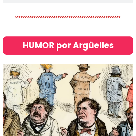
HUMOR por Argüelles​