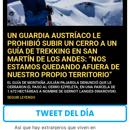
UN GUARDIA AUSTRÍACO LE
PROHIBIÓ SUBIR UN CERRO A UN
GUÍA DE TREKKING EN SAN
MARTÍN DE LOS ANDES: “NOS
ESTAMOS QUEDANDO AFUERA DE
NUESTRO PROPIO TERRITORIO”
EL GUÍA DE MONTAÑA JULIÁN PAJAROLA DENUNCIÓ QUE LE
CERRARON EL PASO AL CERRO EZPELETA, EN UNA PARCELA DE
1.672 HECTÁREAS A NOMBRE DE GERNOT LANGES-SWAROVSKI.
SEGUIR LEYENDO
TWEET DEL DÍA
Así que hay extranjeros que viven en