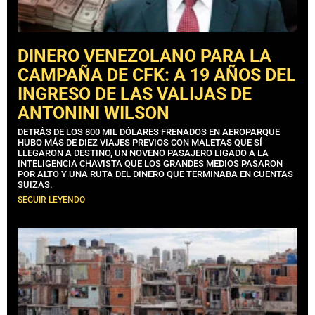
DINERO VENEZOLANO PARA LA
CAMPAÑA DE CFK: A 19 AÑOS DEL
INGRESO DE LAS VALIJAS DE
ANTONINI WILSON
DETRÁS DE LOS 800 MIL DÓLARES FRENADOS EN AEROPARQUE
HUBO MÁS DE DIEZ VIAJES PREVIOS CON MALETAS QUE SÍ
LLEGARON A DESTINO, UN NOVENO PASAJERO LIGADO A LA
INTELIGENCIA CHAVISTA QUE LOS GRANDES MEDIOS PASARON
POR ALTO Y UNA RUTA DEL DINERO QUE TERMINABA EN CUENTAS
SUIZAS.
SEGUIR LEYENDO