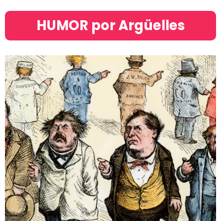
HUMOR por Argüelles​