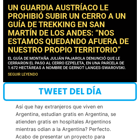
UN GUARDIA AUSTRÍACO LE
PROHIBIÓ SUBIR UN CERRO A UN
GUÍA DE TREKKING EN SAN
MARTÍN DE LOS ANDES: “NOS
ESTAMOS QUEDANDO AFUERA DE
NUESTRO PROPIO TERRITORIO”
EL GUÍA DE MONTAÑA JULIÁN PAJAROLA DENUNCIÓ QUE LE
CERRARON EL PASO AL CERRO EZPELETA, EN UNA PARCELA DE
1.672 HECTÁREAS A NOMBRE DE GERNOT LANGES-SWAROVSKI.
SEGUIR LEYENDO
TWEET DEL DÍA
Así que hay extranjeros que viven en
Argentina, estudian gratis en Argentina, se
atienden gratis en hospitales Argentinos
mientras odian a la Argentina? Perfecto.
Acabo de presentar un proyecto para