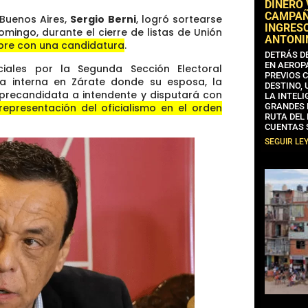
DINERO
CAMPAÑA
 Buenos Aires,
Sergio Berni
, logró sortearse
INGRESO
ingo, durante el cierre de listas de Unión
ANTONI
bre con una candidatura
.
DETRÁS D
EN AEROP
ciales por la Segunda Sección Electoral
PREVIOS 
la interna en Zárate donde su esposa, la
DESTINO,
 precandidata a intendente y disputará con
LA INTELI
representación del oficialismo en el orden
GRANDES 
RUTA DEL
CUENTAS 
SEGUIR LE