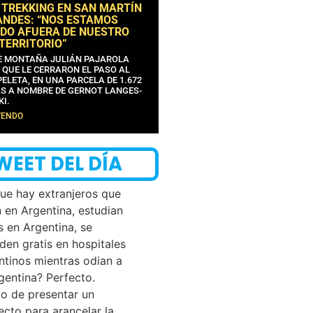
 TREKKING EN SAN MARTÍN
ANDES: “NOS ESTAMOS
DO AFUERA DE NUESTRO
 TERRITORIO”
DE MONTAÑA JULIÁN PAJAROLA
 QUE LE CERRARON EL PASO AL
ELETA, EN UNA PARCELA DE 1.672
S A NOMBRE DE GERNOT LANGES-
KI.
YENDO
WEET DEL DÍA
que hay extranjeros que
n en Argentina, estudian
s en Argentina, se
den gratis en hospitales
ntinos mientras odian a
rgentina? Perfecto.
o de presentar un
ecto para arancelar la