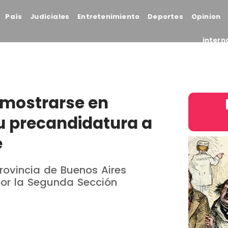
País
Judiciales
Entretenimiento
Deportes
Opinion
intern
a mostrarse en
 su precandidatura a
e
provincia de Buenos Aires
por la Segunda Sección