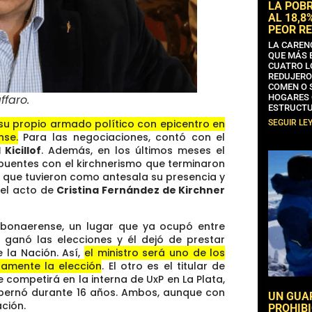
LA POB
AL 18,8
PEOR RE
LA CAREN
QUE MÁS 
CUATRO L
REDUJERO
COMEN O 
HOGARES 
ffaro
.
ESTRUCTU
su propio armado político con epicentro en
SEGUIR LE
nse.
Para las negociaciones, contó con el
 Kicillof
. Además, en los últimos meses el
 puentes con el kirchnerismo que terminaron
s y que tuvieron como antesala su presencia y
 el acto de
Cristina Fernández de Kirchner
 bonaerense, un lugar que ya ocupó entre
 ganó las elecciones y él dejó de prestar
 la Nación. Así,
el ministro será uno de los
ctamente la elección
. El otro es el titular de
e competirá en la interna de UxP en La Plata,
obernó durante 16 años. Ambos, aunque con
UN GUA
ción.
PROHIBI