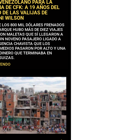
 VENEZOLANO PARA LA
 DE CFK: A 19 AÑOS DEL
 DE LAS VALIJAS DE
NI WILSON
E LOS 800 MIL DÓLARES FRENADOS
ARQUE HUBO MÁS DE DIEZ VIAJES
CON MALETAS QUE SÍ LLEGARON A
 UN NOVENO PASAJERO LIGADO A
GENCIA CHAVISTA QUE LOS
MEDIOS PASARON POR ALTO Y UNA
 DINERO QUE TERMINABA EN
SUIZAS.
YENDO