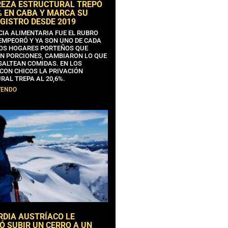
REZA ESTRUCTURAL TREPÓ
% EN CABA Y MARCA SU
GISTRO DESDE 2019
CIA ALIMENTARIA FUE EL RUBRO
EMPEORÓ Y YA SON UNO DE CADA
OS HOGARES PORTEÑOS QUE
N PORCIONES, CAMBIARON LO QUE
SALTEAN COMIDAS. EN LOS
CON CHICOS LA PRIVACIÓN
RAL TREPA AL 20,6%.
YENDO
RDIA AUSTRÍACO LE
Ó SUBIR UN CERRO A UN