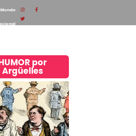
Mundo
acional
HUMOR por
Argüelles​