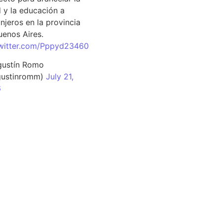
d y la educación a
njeros en la provincia
uenos Aires.
twitter.com/Pppyd23460
ustín Romo
ustinromm)
July 21,
6