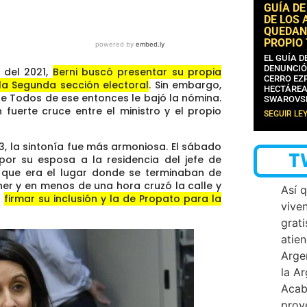
GUÍA DE
DE LOS 
QUEDAN
PROPIO
EL GUÍA 
DENUNCIÓ
o del 2021,
Berni buscó presentar su propia
CERRO EZP
 la Segunda sección electoral
. Sin embargo,
HECTÁREA
 de Todos de ese entonces le bajó la nómina.
SWAROVS
fuerte cruce entre el ministro y el propio
SEGUIR LE
023, la sintonía fue más armoniosa. El sábado
T
or su esposa a la residencia del jefe de
, que era el lugar donde se terminaban de
ner y en menos de una hora cruzó la calle y
Así 
a
firmar su inclusión y la de Propato para la
vive
grati
atien
Arge
la A
Acab
proy