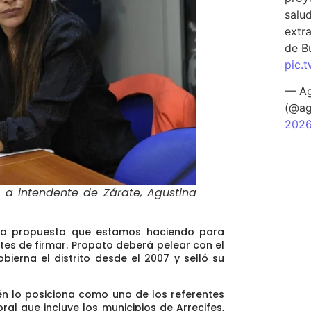
salu
extra
de B
pic.
— Ag
(@ag
202
 a intendente de Zárate, Agustina
ta propuesta que estamos haciendo para
ntes de firmar. Propato deberá pelear con el
bierna el distrito desde el 2007 y selló su
ién
lo posiciona como uno de los referentes
oral
que incluye los municipios de Arrecifes,