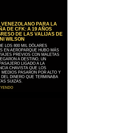
 VENEZOLANO PARA LA
A DE CFK: A 19 AÑOS
GRESO DE LAS VALIJAS DE
NI WILSON
E LOS 800 MIL DÓLARES
S EN AEROPARQUE HUBO MÁS
VIAJES PREVIOS CON MALETAS
LEGARON A DESTINO, UN
PASAJERO LIGADO A LA
NCIA CHAVISTA QUE LOS
 MEDIOS PASARON POR ALTO Y
 DEL DINERO QUE TERMINABA
AS SUIZAS.
EYENDO