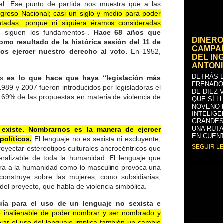
nal. Ese punto de partida nos muestra que a las
greso Nacional; casi un siglo y medio para poder
ntadas, porque ni siquiera éramos consideradas
-siguen los fundamentos-.
Hace 68 años que
DINERO
o resultado de la histórica sesión del 11 de
CAMPAÑ
s ejercer nuestro derecho al voto.
En 1952,
DEL IN
ANTONI
DETRÁS D
ras
es lo que hace que haya “legislación más
FRENADO
989 y 2007 fueron introducidos por legisladoras el
DE DIEZ 
 69% de las propuestas en materia de violencia de
QUE SÍ L
NOVENO 
INTELIGE
GRANDES
UNA RUTA
xiste. Nombrarnos es la manera de ejercer
EN CUENT
olíticos.
El lenguaje no es sexista ni excluyente,
SEGUIR L
royectar estereotipos culturales androcéntricos que
eralizable de toda la humanidad. El lenguaje que
bra a la humanidad como lo masculino provoca una
construye sobre las mujeres, como subsidiarias,
del proyecto, que habla de violencia simbólica.
uía para el uso de un lenguaje no sexista e
o inalienable de poder nombrar y ser nombrado y
iar el uso del lenguaje implica también un cambio