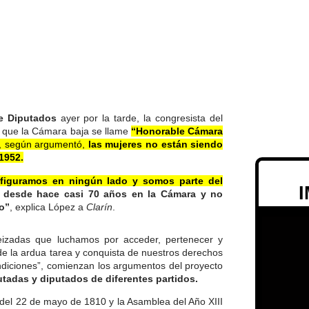
e Diputados
ayer por la tarde, la congresista del
a que la Cámara baja se llame
“Honorable Cámara
, según argumentó,
las mujeres no están siendo
1952.
figuramos en ningún lado y somos parte del
 desde hace casi 70 años en la Cámara y no
o”
, explica López a
Clarín
.
neizadas que luchamos por acceder, pertenecer y
de la ardua tarea y conquista de nuestros derechos
ndiciones”, comienzan los argumentos del proyecto
putadas y diputados de diferentes partidos.
 del 22 de mayo de 1810 y la Asamblea del Año XIII