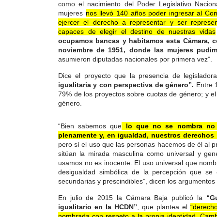
como el nacimiento del Poder Legislativo Nacio
mujeres
nos llevó 140 años poder ingresar al Con
ejercer el derecho a representar y ser represe
capaces de elegir el destino de nuestras vidas
ocupamos bancas y habitamos esta Cámara, com
noviembre de 1951, donde las mujeres pudimo
asumieron diputadas nacionales por primera vez”.
Dice el proyecto que la presencia de legislado
igualitaria y con perspectiva de género”.
Entre 1
79% de los proyectos sobre cuotas de género; y el
género.
“Bien sabemos que
lo que no se nombra no e
plenamente y, en igualdad, nuestros derechos p
pero sí el uso que las personas hacemos de él al p
sitúan la mirada masculina como universal y gen
usamos no es inocente. El uso universal que nom
desigualdad simbólica de la percepción que se 
secundarias y prescindibles”, dicen los argumentos 
En julio de 2015 la Cámara Baja publicó la
“G
igualitario en la HCDN”
, que plantea el
“derech
nombrada con respeto a la propia identidad. Camb