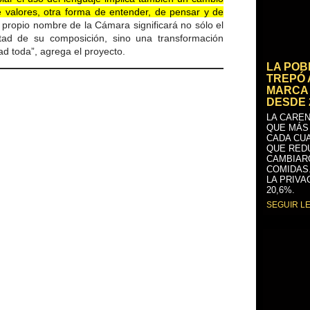
de valores, otra forma de entender, de pensar y de
l propio nombre de la Cámara significará no sólo el
tad de su composición, sino una transformación
dad toda”, agrega el proyecto.
LA PO
TREPÓ 
MARCA 
DESDE 
LA CAREN
QUE MÁS
CADA CU
QUE RED
CAMBIAR
COMIDAS
LA PRIVA
20,6%.
SEGUIR L