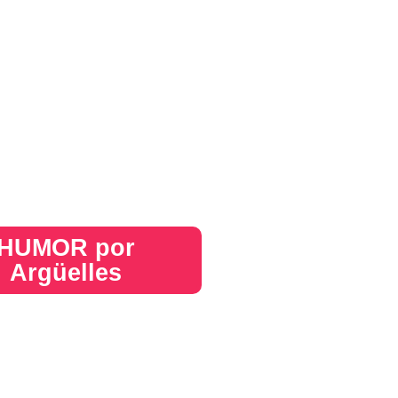
HUMOR por
Argüelles​