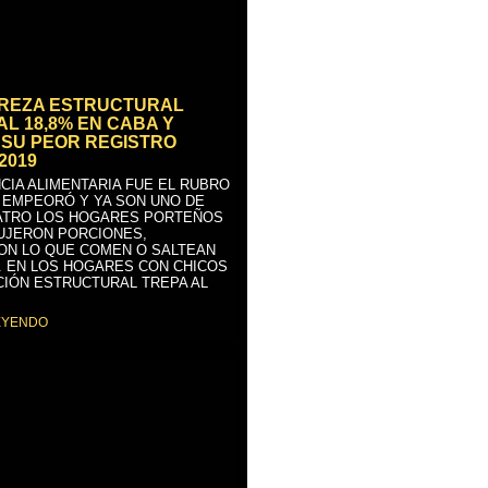
BREZA ESTRUCTURAL
AL 18,8% EN CABA Y
SU PEOR REGISTRO
2019
CIA ALIMENTARIA FUE EL RUBRO
 EMPEORÓ Y YA SON UNO DE
ATRO LOS HOGARES PORTEÑOS
UJERON PORCIONES,
ON LO QUE COMEN O SALTEAN
. EN LOS HOGARES CON CHICOS
CIÓN ESTRUCTURAL TREPA AL
EYENDO