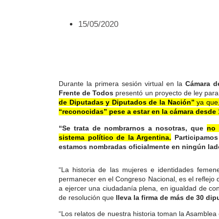
15/05/2020
Durante la primera sesión virtual en la
Cámara d
Frente de Todos
presentó un proyecto de ley par
de Diputadas y Diputados de la Nación”
ya que
“reconocidas” pese a estar en la cámara desde 
“Se trata de nombrarnos a nosotras, que
no 
sistema político de la Argentina.
Participamos
estamos nombradas oficialmente en ningún lad
“La historia de las mujeres e identidades feme
permanecer en el Congreso Nacional, es el reflejo 
a ejercer una ciudadanía plena, en igualdad de co
de resolución que
lleva la firma de más de 30 di
“Los relatos de nuestra historia toman la Asamblea