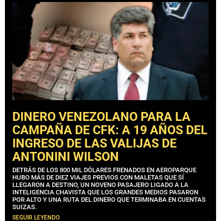
DINERO VENEZOLANO PARA LA
CAMPAÑA DE CFK: A 19 AÑOS DEL
INGRESO DE LAS VALIJAS DE
ANTONINI WILSON
DETRÁS DE LOS 800 MIL DÓLARES FRENADOS EN AEROPARQUE
HUBO MÁS DE DIEZ VIAJES PREVIOS CON MALETAS QUE SÍ
LLEGARON A DESTINO, UN NOVENO PASAJERO LIGADO A LA
INTELIGENCIA CHAVISTA QUE LOS GRANDES MEDIOS PASARON
POR ALTO Y UNA RUTA DEL DINERO QUE TERMINABA EN CUENTAS
SUIZAS.
SEGUIR LEYENDO