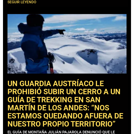
SEGUIR LEYENDO
UN GUARDIA AUSTRÍACO LE
PROHIBIÓ SUBIR UN CERRO A UN
GUÍA DE TREKKING EN SAN
MARTÍN DE LOS ANDES: “NOS
ESTAMOS QUEDANDO AFUERA DE
NUESTRO PROPIO TERRITORIO”
EL GUÍA DE MONTAÑA JULIÁN PAJAROLA DENUNCIÓ QUE LE