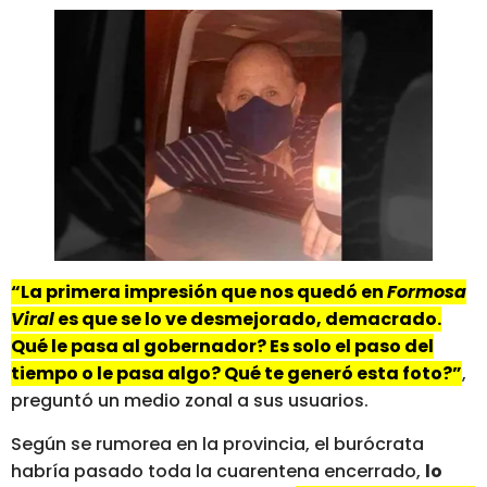
“La primera impresión que nos quedó en
Formosa
Viral
es que se lo ve desmejorado, demacrado.
Qué le pasa al gobernador? Es solo el paso del
tiempo o le pasa algo? Qué te generó esta foto?”
,
preguntó un medio zonal a sus usuarios.
Según se rumorea en la provincia, el burócrata
habría pasado toda la cuarentena encerrado,
lo