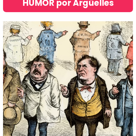
HUMOR por Argüelles​