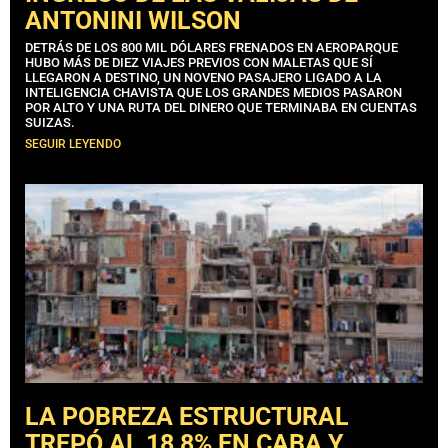
ANTONINI WILSON
DETRÁS DE LOS 800 MIL DÓLARES FRENADOS EN AEROPARQUE
HUBO MÁS DE DIEZ VIAJES PREVIOS CON MALETAS QUE SÍ
LLEGARON A DESTINO, UN NOVENO PASAJERO LIGADO A LA
INTELIGENCIA CHAVISTA QUE LOS GRANDES MEDIOS PASARON
POR ALTO Y UNA RUTA DEL DINERO QUE TERMINABA EN CUENTAS
SUIZAS.
SEGUIR LEYENDO
LA POBREZA ESTRUCTURAL
TREPÓ AL 18,8% EN CABA Y