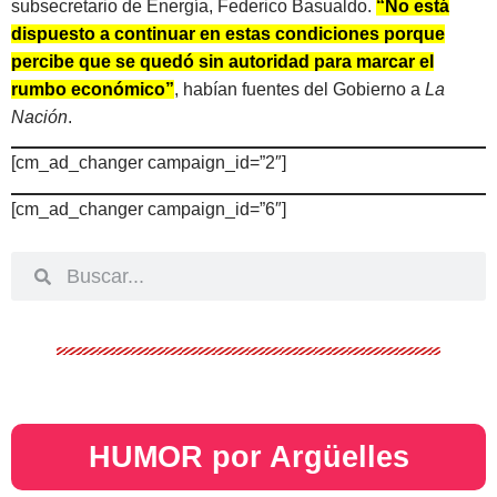
subsecretario de Energía, Federico Basualdo.
“No está
dispuesto a continuar en estas condiciones porque
percibe que se quedó sin autoridad para marcar el
rumbo económico”
, habían fuentes del Gobierno a
La
Nación
.
[cm_ad_changer campaign_id=”2″]
[cm_ad_changer campaign_id=”6″]
HUMOR por Argüelles​