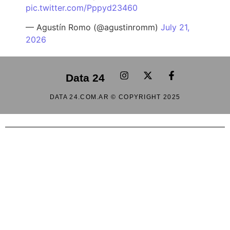
pic.twitter.com/Pppyd23460
— Agustín Romo (@agustinromm)
July 21,
2026
Data 24
DATA 24.COM.AR © COPYRIGHT 2025