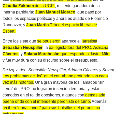
Claudia Zakhem
de la UCR
, reciente ganadora de la
interna partidaria;
Juan Manuel Moraco
, que pasó por
todos los espacios políticos y ahora es aliado de Florencio
Randazzo; y
Juan Martín Tito
del espacio liberal de
Espert.
Entre los siete que
se opusieron
aparece el
larretista
Sebastián Neuspiller
; la
ex-legisladora del PRO,
Adriana
Cáceres
; y
Solana Marchesán
que responde a Javier Milei
y fue muy dura con su discurso sobre el presupuesto.
De izq. a der.: Sebastián Neuspiller, Adriana Cáceres y Sola
Los problemas de JxC en el conurbano profundo son cada
vez más notorios.
Una gran mayoría de los llamados “sin
tierra” del PRO, no lograron inserción territorial y están
cómodos en el rol de opositores, algunos con
demasiada
buena onda con el intendente peronista de turno.
Además
reciben “donaciones” para sus bolsillos del peronismo