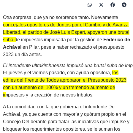
Otra sorpresa, que ya no sorprende tanto. Nuevamente
concejales opositores de Juntos por el Cambio y de Avanza
Libertad, el partido de José Luis Espert, apoyaron una brutal
suba de impuestos
impulsada por la gestión de
Federico de
Achával
en Pilar, pese a haber rechazado el presupuesto
2023 un día antes.
El intendente ultrakirchnerista impulsó una brutal suba de 
El jueves y el viernes pasado, con ayuda opositora,
los
ediles del Frente de Todos aprobaron el Presupuesto 2023
con un aumento del 100% y un tremendo aumento de
impuestos y la creación de nuevos tributos.
A la comodidad con la que gobierna el intendente De
Achával, ya que cuenta con mayoría y quórum propio en el
Concejo Deliberante para tratar las iniciativas que impulse y
bloquear los requerimientos opositores, se le suman los