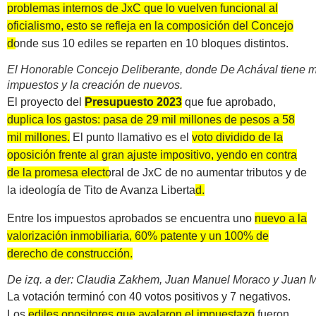
problemas internos de JxC que lo vuelven funcional al
oficialismo, esto se refleja en la composición del Concejo
donde sus 10 ediles se reparten en 10 bloques distintos.
El Honorable Concejo Deliberante, donde De Achával tiene m
impuestos y la creación de nuevos.
El proyecto del
Presupuesto 2023
que fue aprobado,
duplica los gastos: pasa de 29 mil millones de pesos a 58
mil millones.
El punto llamativo es el
voto dividido de la
oposición frente al gran ajuste impositivo, yendo en contra
de la promesa electoral de JxC de no aumentar tributos y de
la ideología de Tito de Avanza Liberta
d
.
Entre los impuestos aprobados se encuentra uno
nuevo a la
valorización inmobiliaria, 60% patente y un 100% de
derecho de construcción.
De izq. a der: Claudia Zakhem, Juan Manuel Moraco y Juan Ma
La votación terminó con 40 votos positivos y 7 negativos.
Los
ediles opositores que avalaron el impuestazo
fueron