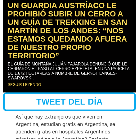
UN GUARDIA AUSTRÍACO LE
PROHIBIÓ SUBIR UN CERRO A
UN GUÍA DE TREKKING EN SAN
MARTÍN DE LOS ANDES: “NOS
ESTAMOS QUEDANDO AFUERA
DE NUESTRO PROPIO
TERRITORIO”
EL GUÍA DE MONTAÑA JULIÁN PAJAROLA DENUNCIÓ QUE LE
CERRARON EL PASO AL CERRO EZPELETA, EN UNA PARCELA
DE 1.672 HECTÁREAS A NOMBRE DE GERNOT LANGES-
SWAROVSKI.
SEGUIR LEYENDO
TWEET DEL DÍA
Así que hay extranjeros que viven en
Argentina, estudian gratis en Argentina, se
atienden gratis en hospitales Argentinos