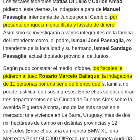
Los fiscales federales
Matías Di Lello
y
Carlos Amad
pidieron, este viernes, la indagatoria para de
Manuel
Passaglia
, intendente de Juntos por el Cambio,
por
presunto enriquecimiento ilícito y lavado de dinero.
Asimismo se investigarán a varios integrantes de la familia
del intendente como, el padre,
Ismael José Passaglia
, ex
intendente de la localidad y su hermano,
Ismael Santiago
Passaglia
, actual diputado provincial de Juntos.
Según pudo constatar el medio Infobae,
los fiscales le
pidieron al juez
Rosario Marcelo Bailaque
, la indagatoria
de 11 personas por una serie de bienes que la familia no
puede justificar con sus ingresos.
Entre ellos se encuentran
tres departamentos en la Ciudad de Buenos Aires sobre la
avenida Figueroa Alcorta, una de las más caras en el
mercado; una vivienda en La Barra, Uruguay; más de dos
mil hectáreas de campo en distintas provincias y 12
vehículos (Entre ellos, una camioneta BMW X1, una
Mercedes Benz GLC300 OffRoad, una camioneta Audi Q3