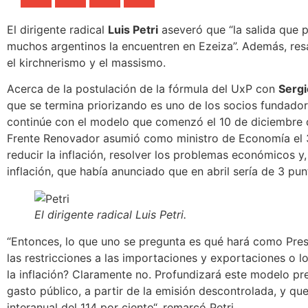
El dirigente radical
Luis Petri
aseveró que “la salida que p
muchos argentinos la encuentren en Ezeiza”. Además,
res
el kirchnerismo y el massismo
.
Acerca de la postulación de la fórmula del UxP con
Serg
que se termina priorizando es uno de los socios fundador
continúe con el modelo que comenzó el 10 de diciembre d
Frente Renovador asumió como ministro de Economía el 
reducir la inflación, resolver los problemas económicos y,
inflación, que había anunciado que en abril sería de 3 pu
El dirigente radical Luis Petri
.
“Entonces, lo que uno se pregunta es qué hará como Presi
las restricciones a las importaciones y exportaciones o l
la inflación? Claramente no. Profundizará este modelo preb
gasto público, a partir de la emisión descontrolada, y qu
interanual del 114 por ciento
“, remarcó Petri.