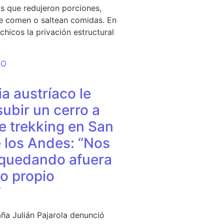
s que redujeron porciones,
e comen o saltean comidas. En
chicos la privación estructural
DO
a austríaco le
subir un cerro a
e trekking en San
 los Andes: “Nos
quedando afuera
o propio
”
ña Julián Pajarola denunció