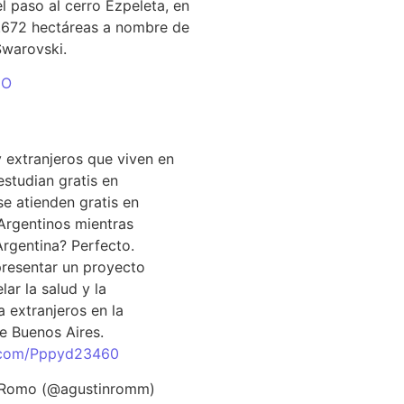
el paso al cerro Ezpeleta, en
1.672 hectáreas a nombre de
Swarovski.
DO
 extranjeros que viven en
estudian gratis en
se atienden gratis en
Argentinos mientras
Argentina? Perfecto.
resentar un proyecto
lar la salud y la
 extranjeros en la
e Buenos Aires.
r.com/Pppyd23460
 Romo (@agustinromm)