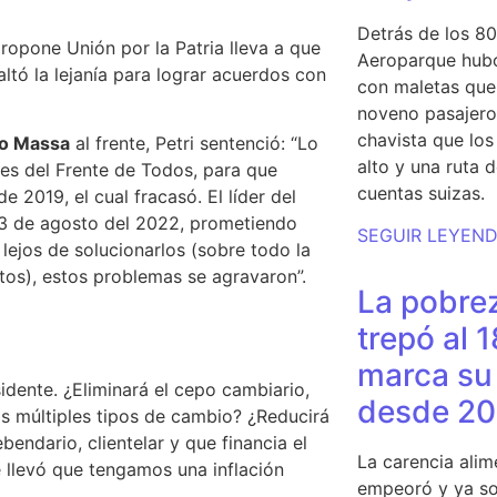
Detrás de los 80
ropone Unión por la Patria lleva a que
Aeroparque hubo
altó la lejanía para lograr acuerdos con
con maletas que 
noveno pasajero 
chavista que lo
io Massa
al frente, Petri sentenció: “
Lo
alto y una ruta 
es del Frente de Todos​, para que
cuentas suizas.
e 2019, el cual fracasó
. El líder del
3 de agosto del 2022, prometiendo
SEGUIR LEYEN
 lejos de solucionarlos (sobre todo la
ntos), estos problemas se agravaron”.
La pobrez
trepó al 
marca su 
dente. ¿Eliminará el cepo cambiario,
desde 20
os múltiples tipos de cambio? ¿Reducirá
endario, clientelar y que financia el
La carencia alim
e
llevó que tengamos una inflación
empeoró y ya so