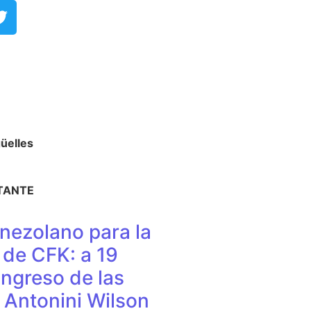
elles​
TANTE
nezolano para la
de CFK: a 19
ingreso de las
e Antonini Wilson