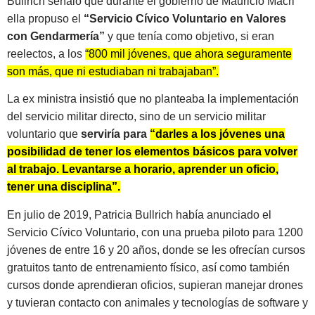
Bullrich señaló que durante el gobierno de Mauricio Macri
ella propuso el
“Servicio Cívico Voluntario en Valores
con Gendarmería”
y que tenía como objetivo, si eran
reelectos, a los
“800 mil jóvenes, que ahora seguramente
son más, que ni estudiaban ni trabajaban”.
La ex ministra insistió que no planteaba la implementación
del servicio militar directo, sino de un servicio militar
voluntario que
serviría para
“darles a los jóvenes una
posibilidad de tener los elementos básicos para volver
al trabajo. Levantarse a horario, aprender un oficio,
tener una disciplina”.
En julio de 2019, Patricia Bullrich había anunciado el
Servicio Cívico Voluntario, con una prueba piloto para 1200
jóvenes de entre 16 y 20 años, donde se les ofrecían cursos
gratuitos tanto de entrenamiento físico, así como también
cursos donde aprendieran oficios, supieran manejar drones
y tuvieran contacto con animales y tecnologías de software y