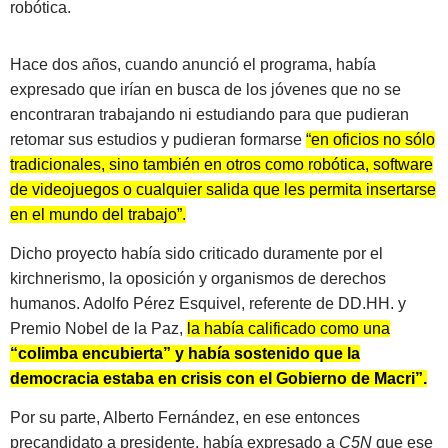
robótica.
Hace dos años, cuando anunció el programa, había
expresado que irían en busca de los jóvenes que no se
encontraran trabajando ni estudiando para que pudieran
retomar sus estudios y pudieran formarse
“en oficios no sólo
tradicionales, sino también en otros como robótica, software
de videojuegos o cualquier salida que les permita insertarse
en el mundo del trabajo”.
Dicho proyecto había sido criticado duramente por el
kirchnerismo, la oposición y organismos de derechos
humanos. Adolfo Pérez Esquivel, referente de DD.HH. y
Premio Nobel de la Paz,
la había calificado como una
“colimba encubierta” y había sostenido que la
democracia estaba en crisis con el Gobierno de Macri”.
Por su parte, Alberto Fernández, en ese entonces
precandidato a presidente, había expresado a
C5N
que ese