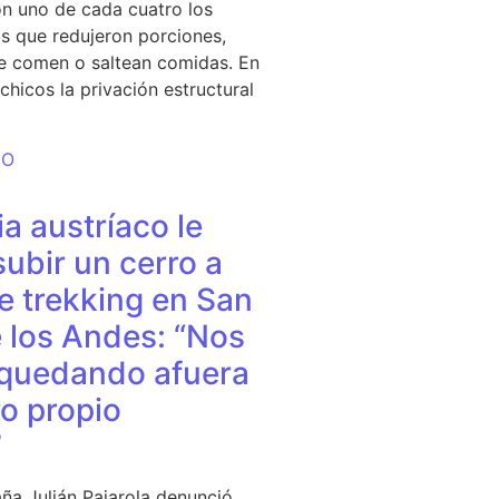
n uno de cada cuatro los
s que redujeron porciones,
e comen o saltean comidas. En
chicos la privación estructural
DO
a austríaco le
subir un cerro a
e trekking en San
 los Andes: “Nos
quedando afuera
o propio
”
ña Julián Pajarola denunció