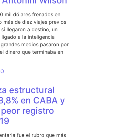
e Antonini Wilson
0 mil dólares frenados en
 más de diez viajes previos
sí llegaron a destino, un
ligado a la inteligencia
s grandes medios pasaron por
del dinero que terminaba en
DO
a estructural
18,8% en CABA y
peor registro
19
entaria fue el rubro que más