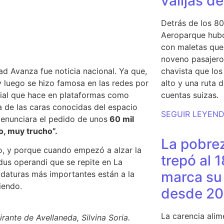
valijas d
Detrás de los 80
Aeroparque hubo
con maletas que 
noveno pasajero 
d Avanza fue noticia nacional. Ya que,
chavista que lo
 y luego se hizo famosa en las redes por
alto y una ruta 
rial que hace en plataformas como
cuentas suizas.
a de las caras conocidas del espacio
SEGUIR LEYEN
denunciara el pedido de unos
60 mil
o, muy trucho”.
La pobrez
llo, y porque cuando empezó a alzar la
trepó al 
us operandi que se repite en La
marca su 
idaturas más importantes están a la
riendo
.
desde 20
La carencia alim
irante de Avellaneda, Silvina Soria
.