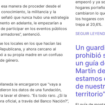
empeoró y ya so
on esa manera de proceder desde el
hogares porteño
conocimiento, la militancia y la
cambiaron lo qu
y señaló que nunca hubo una estrategia
los hogares con 
mento en adelante, le empezarían a
trepa al 20,6%.
 de participar en los eventos públicos
SEGUIR LEYEN
 armadores”, sentenció.
e los locales en los que hacían
las
Un guardi
 Republicana, y ahora cercano al
prohibió 
nó a su propia madre en un confuso
 de género.
un guía d
Martín de
estamos 
llaneda le encargaron que “vaya a
de nuestr
 dieron los datos de una fundación,
territorio
ra lavar el dinero
. “Es todo raro. ¿Si la
 oficial, a través del Banco Nación?”,
El guía de monta