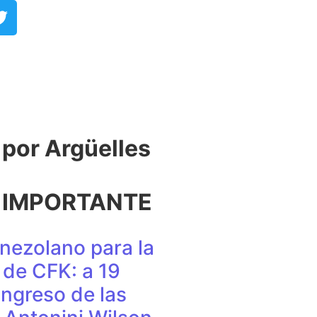
or Argüelles​
 IMPORTANTE
nezolano para la
de CFK: a 19
ingreso de las