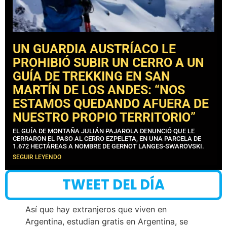
UN GUARDIA AUSTRÍACO LE
PROHIBIÓ SUBIR UN CERRO A UN
GUÍA DE TREKKING EN SAN
MARTÍN DE LOS ANDES: “NOS
ESTAMOS QUEDANDO AFUERA DE
NUESTRO PROPIO TERRITORIO”
EL GUÍA DE MONTAÑA JULIÁN PAJAROLA DENUNCIÓ QUE LE
CERRARON EL PASO AL CERRO EZPELETA, EN UNA PARCELA DE
1.672 HECTÁREAS A NOMBRE DE GERNOT LANGES-SWAROVSKI.
SEGUIR LEYENDO
TWEET DEL DÍA
Así que hay extranjeros que viven en
Argentina, estudian gratis en Argentina, se