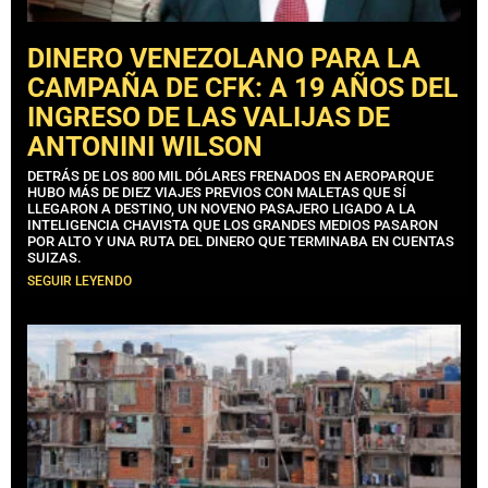
DINERO VENEZOLANO PARA LA
CAMPAÑA DE CFK: A 19 AÑOS DEL
INGRESO DE LAS VALIJAS DE
ANTONINI WILSON
DETRÁS DE LOS 800 MIL DÓLARES FRENADOS EN AEROPARQUE
HUBO MÁS DE DIEZ VIAJES PREVIOS CON MALETAS QUE SÍ
LLEGARON A DESTINO, UN NOVENO PASAJERO LIGADO A LA
INTELIGENCIA CHAVISTA QUE LOS GRANDES MEDIOS PASARON
POR ALTO Y UNA RUTA DEL DINERO QUE TERMINABA EN CUENTAS
SUIZAS.
SEGUIR LEYENDO