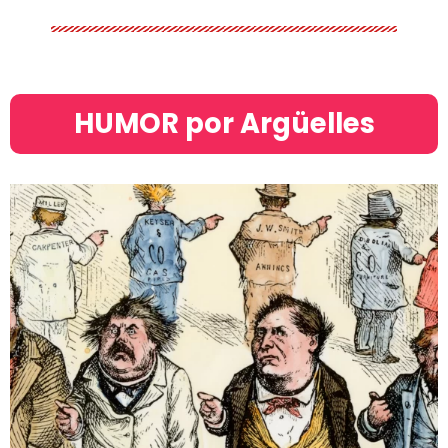
HUMOR por Argüelles​