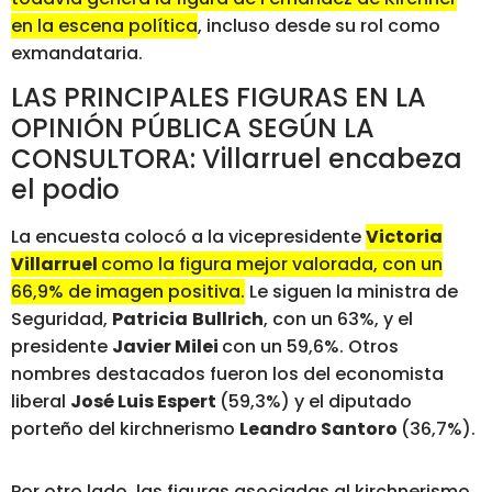
en la escena política
, incluso desde su rol como
exmandataria.
LAS PRINCIPALES FIGURAS EN LA
OPINIÓN PÚBLICA SEGÚN LA
CONSULTORA: Villarruel encabeza
el podio
La encuesta colocó a la vicepresidente
Victoria
Villarruel
como la figura mejor valorada, con un
66,9% de imagen positiva.
Le siguen la ministra de
Seguridad,
Patricia
Bullrich
, con un 63%, y el
presidente
Javier Milei
con un 59,6%. Otros
nombres destacados fueron los del economista
liberal
José Luis Espert
(59,3%) y el diputado
porteño del kirchnerismo
Leandro Santoro
(36,7%).
Por otro lado, las figuras asociadas al kirchnerismo,