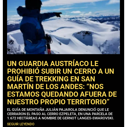
UN GUARDIA AUSTRÍACO LE
PROHIBIÓ SUBIR UN CERRO A UN
GUÍA DE TREKKING EN SAN
MARTÍN DE LOS ANDES: “NOS
ESTAMOS QUEDANDO AFUERA DE
NUESTRO PROPIO TERRITORIO”
EL GUÍA DE MONTAÑA JULIÁN PAJAROLA DENUNCIÓ QUE LE
CERRARON EL PASO AL CERRO EZPELETA, EN UNA PARCELA DE
1.672 HECTÁREAS A NOMBRE DE GERNOT LANGES-SWAROVSKI.
SEGUIR LEYENDO