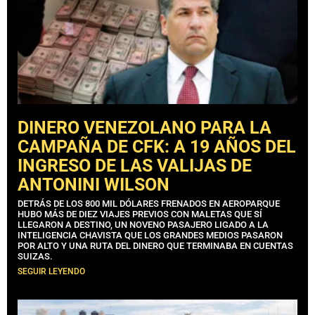
DINERO VENEZOLANO PARA LA
CAMPAÑA DE CFK: A 19 AÑOS DEL
INGRESO DE LAS VALIJAS DE
ANTONINI WILSON
DETRÁS DE LOS 800 MIL DÓLARES FRENADOS EN AEROPARQUE
HUBO MÁS DE DIEZ VIAJES PREVIOS CON MALETAS QUE SÍ
LLEGARON A DESTINO, UN NOVENO PASAJERO LIGADO A LA
INTELIGENCIA CHAVISTA QUE LOS GRANDES MEDIOS PASARON
POR ALTO Y UNA RUTA DEL DINERO QUE TERMINABA EN CUENTAS
SUIZAS.
SEGUIR LEYENDO