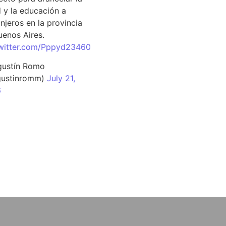
d y la educación a
njeros en la provincia
uenos Aires.
twitter.com/Pppyd23460
ustín Romo
ustinromm)
July 21,
6