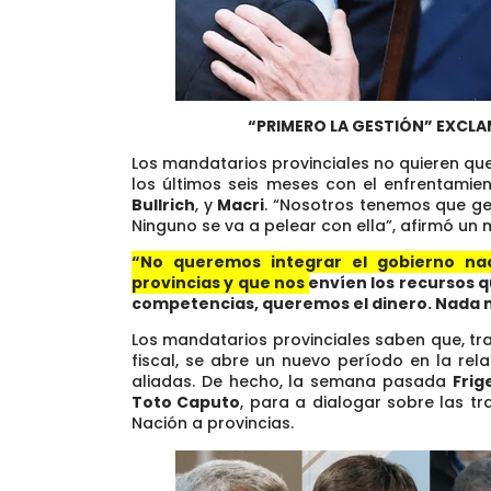
“PRIMERO LA GESTIÓN” EXCL
Los mandatarios provinciales no quieren que
los últimos seis meses con el enfrentamien
Bullrich
, y
Macri
. “Nosotros tenemos que ge
Ninguno se va a pelear con ella”, afirmó un
“No queremos integrar el gobierno nac
provincias y que nos envíen los recursos 
competencias, queremos el dinero. Nada
Los mandatarios provinciales saben que, tra
fiscal, se abre un nuevo período en la rela
aliadas. De hecho, la semana pasada
Frig
Toto Caputo
, para a dialogar sobre las t
Nación a provincias.