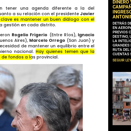
DINERO
CAMPAÑA
an tener una agenda diferente a la del
INGRESO
cuanto a su relación con el presidente
Javier
ANTONI
a clave es mantener un buen diálogo con el
DETRÁS D
a gestión en cada distrito
.
EN AEROP
PREVIOS 
ieron
Rogelio Frigerio
(Entre Ríos),
Ignacio
DESTINO,
uenos Aires),
Marcelo Orrego
(San Juan) y
LA INTELI
necesidad de mantener un equilibrio entre el
GRANDES 
RUTA DEL
bierno nacional.
Hay quienes temen que la
CUENTAS 
o de fondos a las provincial
.
SEGUIR LE