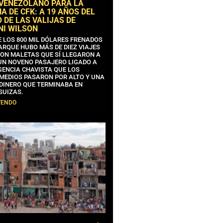
 VENEZOLANO PARA LA
 DE CFK: A 19 AÑOS DEL
 DE LAS VALIJAS DE
NI WILSON
E LOS 800 MIL DÓLARES FRENADOS
ARQUE HUBO MÁS DE DIEZ VIAJES
CON MALETAS QUE SÍ LLEGARON A
 UN NOVENO PASAJERO LIGADO A
GENCIA CHAVISTA QUE LOS
MEDIOS PASARON POR ALTO Y UNA
 DINERO QUE TERMINABA EN
SUIZAS.
YENDO