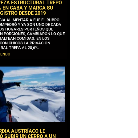
REZA ESTRUCTURAL TREPÓ
% EN CABA Y MARCA SU
GISTRO DESDE 2019
CIA ALIMENTARIA FUE EL RUBRO
EMPEORÓ Y YA SON UNO DE CADA
OS HOGARES PORTEÑOS QUE
N PORCIONES, CAMBIARON LO QUE
SALTEAN COMIDAS. EN LOS
CON CHICOS LA PRIVACIÓN
RAL TREPA AL 20,6%.
YENDO
RDIA AUSTRÍACO LE
Ó SUBIR UN CERRO A UN