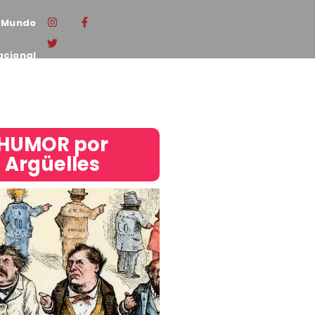
Mundo
acional
HUMOR por
Argüelles​