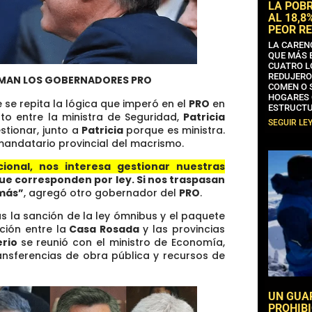
LA POB
AL 18,8
PEOR RE
LA CAREN
QUE MÁS 
CUATRO L
REDUJERO
AMAN LOS GOBERNADORES PRO
COMEN O 
HOGARES 
 se repita la lógica que imperó en el
PRO
en
ESTRUCTU
to entre la ministra de Seguridad,
Patricia
SEGUIR LE
stionar, junto a
Patricia
porque es ministra.
 mandatario provincial del macrismo.
ional, nos interesa gestionar nuestras
que corresponden por ley. Si nos traspasan
 más”
, agregó otro gobernador del
PRO
.
s la sanción de la ley ómnibus y el paquete
ción entre la
Casa Rosada
y las provincias
erio
se reunió con el ministro de Economía,
ransferencias de obra pública y recursos de
UN GUA
PROHIBI