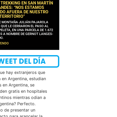
 TREKKING EN SAN MARTÍN
ANDES: “NOS ESTAMOS
DO AFUERA DE NUESTRO
 TERRITORIO”
DE MONTAÑA JULIÁN PAJAROLA
 QUE LE CERRARON EL PASO AL
ELETA, EN UNA PARCELA DE 1.672
S A NOMBRE DE GERNOT LANGES-
KI.
YENDO
WEET DEL DÍA
que hay extranjeros que
n en Argentina, estudian
s en Argentina, se
den gratis en hospitales
ntinos mientras odian a
rgentina? Perfecto.
o de presentar un
ecto para arancelar la