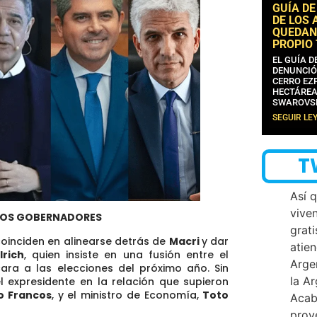
GUÍA DE
DE LOS 
QUEDAN
PROPIO
EL GUÍA 
DENUNCIÓ
CERRO EZP
HECTÁREA
SWAROVS
SEGUIR LE
T
Así 
vive
 LOS GOBERNADORES
grati
coinciden en alinearse detrás de
Macri
y dar
atien
lrich
, quien insiste en una fusión entre el
Arge
ra a las elecciones del próximo año. Sin
la A
el expresidente en la relación que supieron
o Francos
, y el ministro de Economía,
Toto
Acab
proy